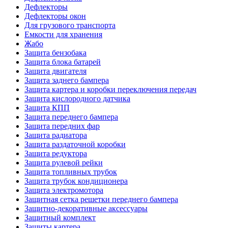
Дефлекторы
Дефлекторы окон
Для грузового транспорта
Емкости для хранения
Жабо
Защита бензобака
Защита блока батарей
Защита двигателя
Защита заднего бампера
Защита картера и коробки переключения передач
Защита кислородного датчика
Защита КПП
Защита переднего бампера
Защита передних фар
Защита радиатора
Защита раздаточной коробки
Защита редуктора
Защита рулевой рейки
Защита топливных трубок
Защита трубок кондиционера
Защита электромотора
Защитная сетка решетки переднего бампера
Защитно-декоративные аксессуары
Защитный комплект
Защиты картера