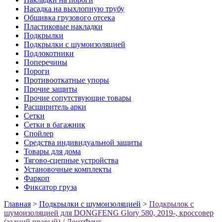
Насадка на выхлопную трубу
Обшивка грузового отсека
Пластиковые накладки
Подкрылки
Подкрылки с шумоизоляцией
Подлокотники
Поперечины
Пороги
Противооткатные упоры
Прочие защиты
Прочие сопутствующие товары
Расширитель арки
Сетки
Сетки в багажник
Спойлер
Средства индивидуальной защиты
Товары для дома
Тягово-сцепные устройства
Установочные комплекты
Фаркоп
Фиксатор груза
Главная
>
Подкрылки с шумоизоляцией
>
Подкрылок с
шумоизоляцией для DONGFENG Glory 580, 2019-, кроссовер
(задний правый) / ДонгФенг