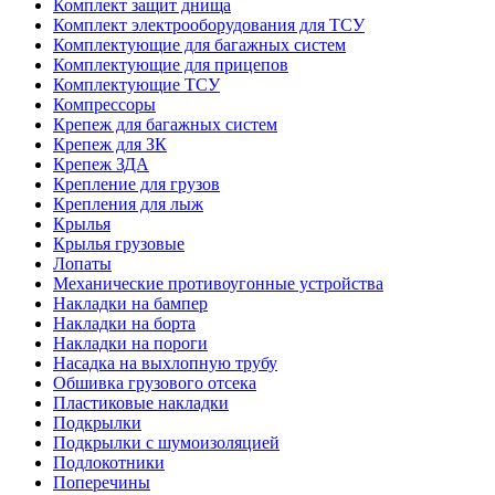
Комплект защит днища
Комплект электрооборудования для ТСУ
Комплектующие для багажных систем
Комплектующие для прицепов
Комплектующие ТСУ
Компрессоры
Крепеж для багажных систем
Крепеж для ЗК
Крепеж ЗДА
Крепление для грузов
Крепления для лыж
Крылья
Крылья грузовые
Лопаты
Механические противоугонные устройства
Накладки на бампер
Накладки на борта
Накладки на пороги
Насадка на выхлопную трубу
Обшивка грузового отсека
Пластиковые накладки
Подкрылки
Подкрылки с шумоизоляцией
Подлокотники
Поперечины