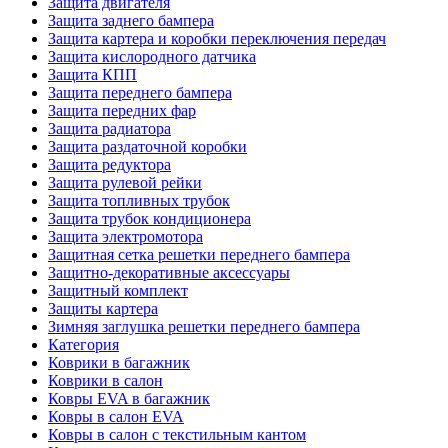
Защита двигателя
Защита заднего бампера
Защита картера и коробки переключения передач
Защита кислородного датчика
Защита КПП
Защита переднего бампера
Защита передних фар
Защита радиатора
Защита раздаточной коробки
Защита редуктора
Защита рулевой рейки
Защита топливных трубок
Защита трубок кондиционера
Защита электромотора
Защитная сетка решетки переднего бампера
Защитно-декоративные аксессуары
Защитный комплект
Защиты картера
Зимняя заглушка решетки переднего бампера
Категория
Коврики в багажник
Коврики в салон
Ковры EVA в багажник
Ковры в салон EVA
Ковры в салон с текстильным кантом