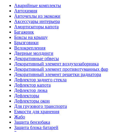
Аварийные комплекты
Автохимия
Авточехлы из экокожи
Аксессуары интерьера
Амортизаторы капота
Багажник
Боксы на крышу
Брызговики
Велокрепления
Дверные молдинги
Декоративные обвесы
Декоративный элемент воздухозаборника
Декоративный элемент противотуманных фар
Декоративный элемент решетки радиатора
Дефлектор заднего стекла
Дефлектор капота
Дефлектор люка
Дефлекторы
Дефлекторы окон
Для грузового транспорта
Емкости для хранения
Жабо
Защита бензобака
Защита блока батарей