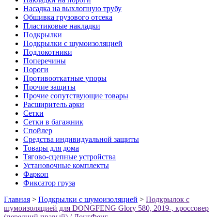
Насадка на выхлопную трубу
Обшивка грузового отсека
Пластиковые накладки
Подкрылки
Подкрылки с шумоизоляцией
Подлокотники
Поперечины
Пороги
Противооткатные упоры
Прочие защиты
Прочие сопутствующие товары
Расширитель арки
Сетки
Сетки в багажник
Спойлер
Средства индивидуальной защиты
Товары для дома
Тягово-сцепные устройства
Установочные комплекты
Фаркоп
Фиксатор груза
Главная
>
Подкрылки с шумоизоляцией
>
Подкрылок с
шумоизоляцией для DONGFENG Glory 580, 2019-, кроссовер
(передний правый) / ДонгФенг