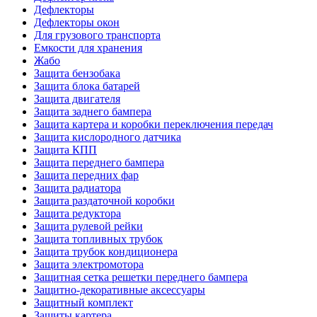
Дефлекторы
Дефлекторы окон
Для грузового транспорта
Емкости для хранения
Жабо
Защита бензобака
Защита блока батарей
Защита двигателя
Защита заднего бампера
Защита картера и коробки переключения передач
Защита кислородного датчика
Защита КПП
Защита переднего бампера
Защита передних фар
Защита радиатора
Защита раздаточной коробки
Защита редуктора
Защита рулевой рейки
Защита топливных трубок
Защита трубок кондиционера
Защита электромотора
Защитная сетка решетки переднего бампера
Защитно-декоративные аксессуары
Защитный комплект
Защиты картера