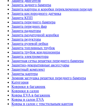
Защита двигателя
Защита заднего бампера
Защита картера и коробки переключения передач
Защита кислородного датчика
Защита КПП
Защита переднего бампера
Защита передних фар
Защита радиатора
Защита раздаточной коробки
Защита редуктора
Защита рулевой рейки
Защита топливных трубок
Защита трубок кондиционера
Защита электромотора
Защитная сетка решетки переднего бампера
Защитно-декоративные аксессуары
Защитный комплект
Защиты картера
Зимняя заглушка решетки переднего бампера
Категория
Коврики в багажник
Коврики в салон
Ковры EVA в багажник
Ковры в салон EVA
Ковры в салон с текстильным кантом