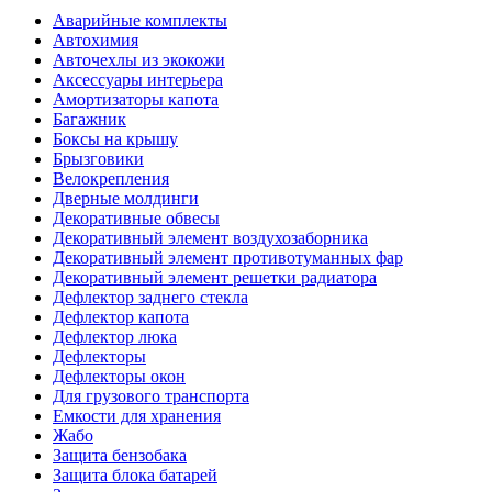
Аварийные комплекты
Автохимия
Авточехлы из экокожи
Аксессуары интерьера
Амортизаторы капота
Багажник
Боксы на крышу
Брызговики
Велокрепления
Дверные молдинги
Декоративные обвесы
Декоративный элемент воздухозаборника
Декоративный элемент противотуманных фар
Декоративный элемент решетки радиатора
Дефлектор заднего стекла
Дефлектор капота
Дефлектор люка
Дефлекторы
Дефлекторы окон
Для грузового транспорта
Емкости для хранения
Жабо
Защита бензобака
Защита блока батарей