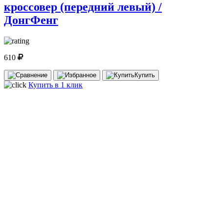
кроссовер (передний левый) /
ДонгФенг
610
Купить
Купить в 1 клик