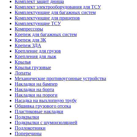
Комплект защит днища
Комплект электрооборудования для ТСУ
Комплектующие для багажных систем
Комплектующие для прицепов
Комплектующие ТСУ
Компрессоры
Крепеж для багажных систем
Крепеж для ЗК
Крепеж ЗДА
Крепление для грузов
Крепления для лыж
Крылья
Крылья грузовые
Лопаты
Механические противоугонные устройства
Накладки на бампер
Накладки на борта
Накладки на пороги
Насадка на выхлопную трубу
Обшивка грузового отсека
Пластиковые накладки
Подкрылки
Подкрылки с шумоизоляцией
Подлокотники
Поперечины