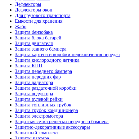
Дефлекторы
Дефлекторы окон
Для грузового транспорта
Емкости для хранения
Жабо
Защита бензобака
Защита блока батарей
Защита двигателя
Защита заднего бампера
Защита картера и коробки переключения передач
Защита кислородного датчика
Защита КПП
Защита переднего бампера
Защита передних фар
Защита радиатора
Защита раздаточной коробки
Защита редуктора
Защита рулевой рейки
Защита топливных трубок
Защита трубок кондиционера
Защита электромотора
Защитная сетка решетки переднего бампера
Защитно-декоративные аксессуары
Защитный комплект
Защиты картера