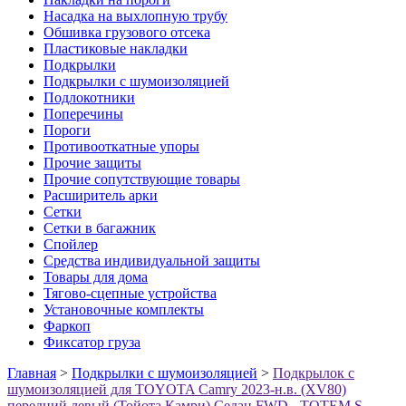
Насадка на выхлопную трубу
Обшивка грузового отсека
Пластиковые накладки
Подкрылки
Подкрылки с шумоизоляцией
Подлокотники
Поперечины
Пороги
Противооткатные упоры
Прочие защиты
Прочие сопутствующие товары
Расширитель арки
Сетки
Сетки в багажник
Спойлер
Средства индивидуальной защиты
Товары для дома
Тягово-сцепные устройства
Установочные комплекты
Фаркоп
Фиксатор груза
Главная
>
Подкрылки с шумоизоляцией
>
Подкрылок с
шумоизоляцией для TOYOTA Camry 2023-н.в. (XV80)
передний левый (Тойота Камри) Седан FWD - TOTEM.S