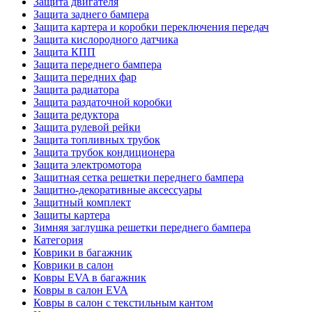
Защита двигателя
Защита заднего бампера
Защита картера и коробки переключения передач
Защита кислородного датчика
Защита КПП
Защита переднего бампера
Защита передних фар
Защита радиатора
Защита раздаточной коробки
Защита редуктора
Защита рулевой рейки
Защита топливных трубок
Защита трубок кондиционера
Защита электромотора
Защитная сетка решетки переднего бампера
Защитно-декоративные аксессуары
Защитный комплект
Защиты картера
Зимняя заглушка решетки переднего бампера
Категория
Коврики в багажник
Коврики в салон
Ковры EVA в багажник
Ковры в салон EVA
Ковры в салон с текстильным кантом