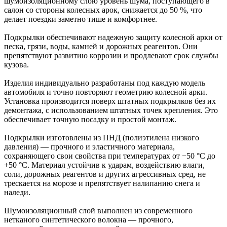
шумоизоляционному слою уровень шума, поступающего в
салон со стороны колесных арок, снижается до 50 %, что
делает поездки заметно тише и комфортнее.
Подкрылки обеспечивают надежную защиту колесной арки от
песка, грязи, воды, камней и дорожных реагентов. Они
препятствуют развитию коррозии и продлевают срок службы
кузова.
Изделия индивидуально разработаны под каждую модель
автомобиля и точно повторяют геометрию колесной арки.
Установка производится поверх штатных подкрылков без их
демонтажа, с использованием штатных точек крепления. Это
обеспечивает точную посадку и простой монтаж.
Подкрылки изготовлены из ПНД (полиэтилена низкого
давления) — прочного и эластичного материала,
сохраняющего свои свойства при температурах от −50 °C до
+50 °C. Материал устойчив к ударам, воздействию влаги,
соли, дорожных реагентов и других агрессивных сред, не
трескается на морозе и препятствует налипанию снега и
наледи.
Шумоизоляционный слой выполнен из современного
нетканого синтетического волокна — прочного,