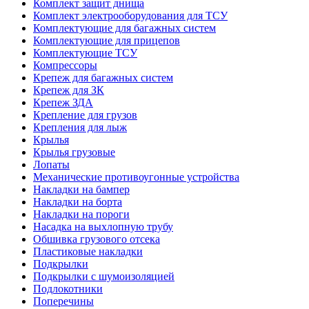
Комплект защит днища
Комплект электрооборудования для ТСУ
Комплектующие для багажных систем
Комплектующие для прицепов
Комплектующие ТСУ
Компрессоры
Крепеж для багажных систем
Крепеж для ЗК
Крепеж ЗДА
Крепление для грузов
Крепления для лыж
Крылья
Крылья грузовые
Лопаты
Механические противоугонные устройства
Накладки на бампер
Накладки на борта
Накладки на пороги
Насадка на выхлопную трубу
Обшивка грузового отсека
Пластиковые накладки
Подкрылки
Подкрылки с шумоизоляцией
Подлокотники
Поперечины