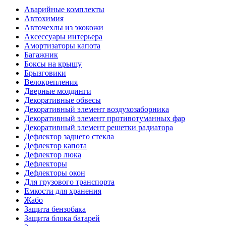
Аварийные комплекты
Автохимия
Авточехлы из экокожи
Аксессуары интерьера
Амортизаторы капота
Багажник
Боксы на крышу
Брызговики
Велокрепления
Дверные молдинги
Декоративные обвесы
Декоративный элемент воздухозаборника
Декоративный элемент противотуманных фар
Декоративный элемент решетки радиатора
Дефлектор заднего стекла
Дефлектор капота
Дефлектор люка
Дефлекторы
Дефлекторы окон
Для грузового транспорта
Емкости для хранения
Жабо
Защита бензобака
Защита блока батарей