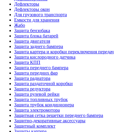
Дефлекторы
Дефлекторы окон
Для грузового транспорта
Емкости для хранения
Жабо
Защита бензобака
Защита блока батарей
Защита двигателя
Защита заднего бампера
Защита картера и коробки переключения передач
Защита кислородного датчика
Защита КПП
Защита переднего бампера
Защита передних фар
Защита радиатора
Защита раздаточной коробки
Защита редуктора
Защита рулевой рейки
Защита топливных трубок
Защита трубок кондиционера
Защита электромотора
Защитная сетка решетки переднего бампера
Защитно-декоративные аксессуары
Защитный комплект
Защиты картера