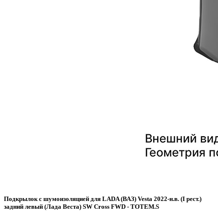
Подкрылок с шумоизоляцией для LADA (ВАЗ) Vesta 2022-н.в. (I рест.)
задний левый (Лада Веста) SW Cross FWD - TOTEM.S