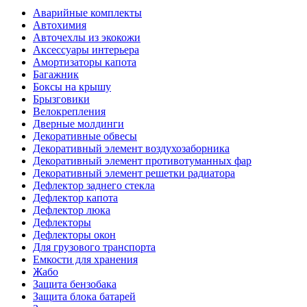
Аварийные комплекты
Автохимия
Авточехлы из экокожи
Аксессуары интерьера
Амортизаторы капота
Багажник
Боксы на крышу
Брызговики
Велокрепления
Дверные молдинги
Декоративные обвесы
Декоративный элемент воздухозаборника
Декоративный элемент противотуманных фар
Декоративный элемент решетки радиатора
Дефлектор заднего стекла
Дефлектор капота
Дефлектор люка
Дефлекторы
Дефлекторы окон
Для грузового транспорта
Емкости для хранения
Жабо
Защита бензобака
Защита блока батарей