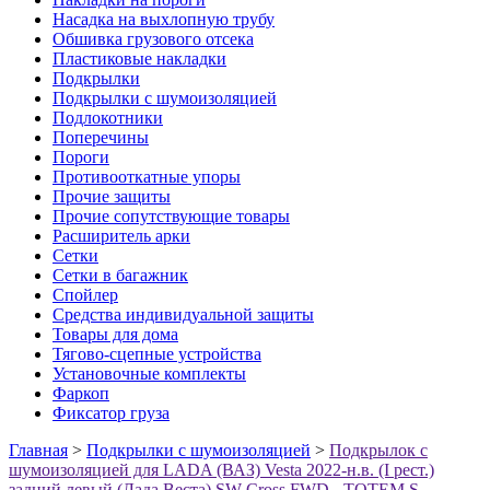
Насадка на выхлопную трубу
Обшивка грузового отсека
Пластиковые накладки
Подкрылки
Подкрылки с шумоизоляцией
Подлокотники
Поперечины
Пороги
Противооткатные упоры
Прочие защиты
Прочие сопутствующие товары
Расширитель арки
Сетки
Сетки в багажник
Спойлер
Средства индивидуальной защиты
Товары для дома
Тягово-сцепные устройства
Установочные комплекты
Фаркоп
Фиксатор груза
Главная
>
Подкрылки с шумоизоляцией
>
Подкрылок с
шумоизоляцией для LADA (ВАЗ) Vesta 2022-н.в. (I рест.)
задний левый (Лада Веста) SW Cross FWD - TOTEM.S