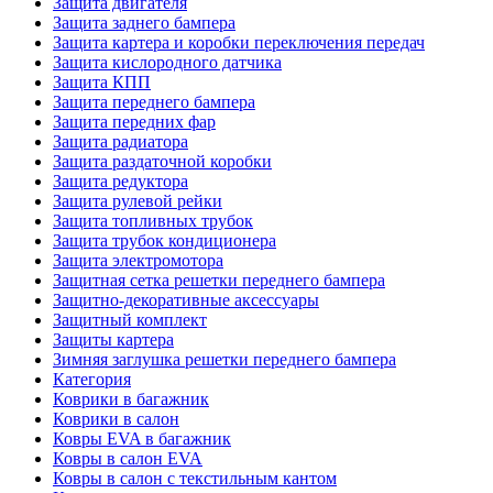
Защита двигателя
Защита заднего бампера
Защита картера и коробки переключения передач
Защита кислородного датчика
Защита КПП
Защита переднего бампера
Защита передних фар
Защита радиатора
Защита раздаточной коробки
Защита редуктора
Защита рулевой рейки
Защита топливных трубок
Защита трубок кондиционера
Защита электромотора
Защитная сетка решетки переднего бампера
Защитно-декоративные аксессуары
Защитный комплект
Защиты картера
Зимняя заглушка решетки переднего бампера
Категория
Коврики в багажник
Коврики в салон
Ковры EVA в багажник
Ковры в салон EVA
Ковры в салон с текстильным кантом