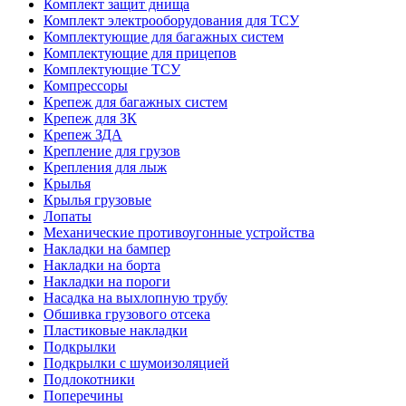
Комплект защит днища
Комплект электрооборудования для ТСУ
Комплектующие для багажных систем
Комплектующие для прицепов
Комплектующие ТСУ
Компрессоры
Крепеж для багажных систем
Крепеж для ЗК
Крепеж ЗДА
Крепление для грузов
Крепления для лыж
Крылья
Крылья грузовые
Лопаты
Механические противоугонные устройства
Накладки на бампер
Накладки на борта
Накладки на пороги
Насадка на выхлопную трубу
Обшивка грузового отсека
Пластиковые накладки
Подкрылки
Подкрылки с шумоизоляцией
Подлокотники
Поперечины