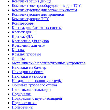
Комплект защит днища
Комплект электрооборудования для ТСУ
Комплектующие для багажных систем
Комплектующие для прицепов
Комплектующие ТСУ
Компрессоры
Крепеж для багажных систем
Крепеж для ЗК
Крепеж ЗДА
Крепление для грузов
Крепления для лыж
Крылья
Крылья грузовые
Лопаты
Механические противоугонные устройства
Накладки на бампер
Накладки на борта
Накладки на пороги
Насадка на выхлопную трубу
Обшивка грузового отсека
Пластиковые накладки
Подкрылки
Подкрылки с шумоизоляцией
Подлокотники
Поперечины