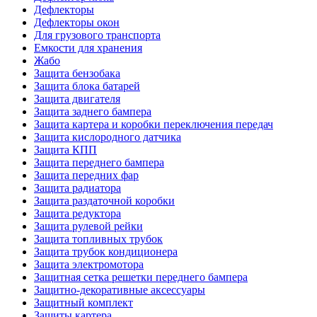
Дефлекторы
Дефлекторы окон
Для грузового транспорта
Емкости для хранения
Жабо
Защита бензобака
Защита блока батарей
Защита двигателя
Защита заднего бампера
Защита картера и коробки переключения передач
Защита кислородного датчика
Защита КПП
Защита переднего бампера
Защита передних фар
Защита радиатора
Защита раздаточной коробки
Защита редуктора
Защита рулевой рейки
Защита топливных трубок
Защита трубок кондиционера
Защита электромотора
Защитная сетка решетки переднего бампера
Защитно-декоративные аксессуары
Защитный комплект
Защиты картера