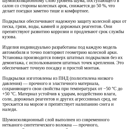
шумоизоляционному слою уровень шума, поступающего в
салон со стороны колесных арок, снижается до 50 %, что
делает поездки заметно тише и комфортнее.
Подкрылки обеспечивают надежную защиту колесной арки от
песка, грязи, воды, камней и дорожных реагентов. Они
препятствуют развитию коррозии и продлевают срок службы
кузова.
Изделия индивидуально разработаны под каждую модель
автомобиля и точно повторяют геометрию колесной арки.
Установка производится поверх штатных подкрылков без их
демонтажа, с использованием штатных точек крепления. Это
обеспечивает точную посадку и простой монтаж.
Подкрылки изготовлены из ПНД (полиэтилена низкого
давления) — прочного и эластичного материала,
сохраняющего свои свойства при температурах от −50 °C до
+50 °C. Материал устойчив к ударам, воздействию влаги,
соли, дорожных реагентов и других агрессивных сред, не
трескается на морозе и препятствует налипанию снега и
наледи.
Шумоизоляционный слой выполнен из современного
нетканого синтетического волокна — прочного,