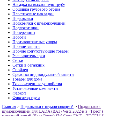
Насадка на выхлопную трубу
Обшивка грузового отсека
Пластиковые накладки
Подкрылки
Подкрылки с шумоизоляцией
Подлокотники
Поперечины
Пороги
Противооткатные упоры
Прочие защиты
Прочие сопутствующие товары
Расширитель арки
Сетки
Сетки в багажник
Спойлер
Средства индивидуальной защиты
Товары для дома
Тягово-сцепные устройства
Установочные комплекты
Фаркоп
Фиксатор груза
Главная
>
Подкрылки с шумоизоляцией
>
Подкрылок с
шумоизоляцией для LADA (ВАЗ) Vesta 2022-н.в. (I рест.)
передний левый (Лада Веста) SW Cross FWD - TOTEM.S