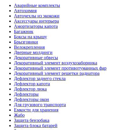
Аварийные комплекты
Автохимия
Авточехлы из экокожи
Аксессуары интерьера
Амортизаторы капота
Багажник
Боксы на крышу
Брызговики
Велокрепления
Дверные молдинги
Декоративные обвесы
Декоративный элемент воздухозаборника
Декоративный элемент противотуманных фар
Декоративный элемент решетки радиатора
Дефлектор заднего стекла
Дефлектор капота
Дефлектор люка
Дефлекторы
Дефлекторы окон
Для грузового транспорта
Емкости для хранения
Жабо
Защита бензобака
Защита блока батарей