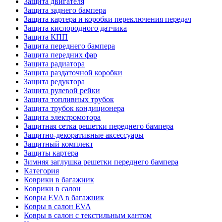
Защита двигателя
Защита заднего бампера
Защита картера и коробки переключения передач
Защита кислородного датчика
Защита КПП
Защита переднего бампера
Защита передних фар
Защита радиатора
Защита раздаточной коробки
Защита редуктора
Защита рулевой рейки
Защита топливных трубок
Защита трубок кондиционера
Защита электромотора
Защитная сетка решетки переднего бампера
Защитно-декоративные аксессуары
Защитный комплект
Защиты картера
Зимняя заглушка решетки переднего бампера
Категория
Коврики в багажник
Коврики в салон
Ковры EVA в багажник
Ковры в салон EVA
Ковры в салон с текстильным кантом