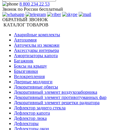
8 800 234 22 53
Звонок по России бесплатный
ОБРАТНЫЙ ЗВОНОК
КАТАЛОГ ТОВАРОВ
Аварийные комплекты
Автохимия
Авточехлы из экокожи
Аксессуары интерьера
Амортизаторы капота
Багажник
Боксы на крышу
Брызговики
Велокрепления
Дверные молдинги
Декоративные обвесы
Декоративный элемент воздухозаборника
Декоративный элемент противотуманных фар
Декоративный элемент решетки радиатора
Дефлектор заднего стекла
Дефлектор капота
Дефлектор люка
Дефлекторы
Дефлекторы окон