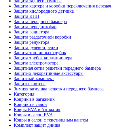
Защита заднего бампера
Защита картера и коробки переключения передач
Защита кислородного датчика
Защита КПП
Защита переднего бампера
Защита передних фар
Защита радиатора
Защита раздаточной коробки
Защита редуктора
Защита рулевой рейки
Защита топливных трубок
Защита трубок кондиционера
Защита электромотора
Защитная сетка решетки переднего бампера
Защитно-декоративные аксессуары
Защитный комплект
Защиты картера
Зимняя заглушка решетки переднего бампера
Категория
Коврики в багажник
Коврики в салон
Ковры EVA в багажник
Ковры в салон EVA
Ковры в салон с текстильным кантом
Комплект защит днища