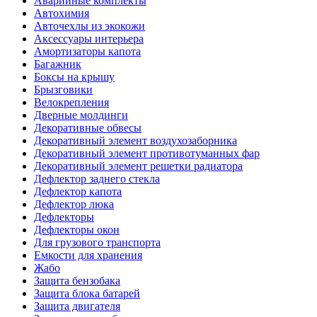
Аварийные комплекты
Автохимия
Авточехлы из экокожи
Аксессуары интерьера
Амортизаторы капота
Багажник
Боксы на крышу
Брызговики
Велокрепления
Дверные молдинги
Декоративные обвесы
Декоративный элемент воздухозаборника
Декоративный элемент противотуманных фар
Декоративный элемент решетки радиатора
Дефлектор заднего стекла
Дефлектор капота
Дефлектор люка
Дефлекторы
Дефлекторы окон
Для грузового транспорта
Емкости для хранения
Жабо
Защита бензобака
Защита блока батарей
Защита двигателя