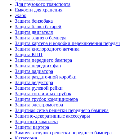
Для грузового транспорта
Емкости для хранения
Жабо
Защита бензобака
Защита блока батарей
Защита двигателя
Защита заднего бампера
Защита картера и коробки переключения передач
Защита кислородного датчика
Защита КПП
Защита переднего бампера
Защита передних фар
Защита радиатора
Защита раздаточной коробки
Защита редуктора
Защита рулевой рейки
Защита топливных трубок
Защита трубок кондиционера
Защита электромотора
Защитная сетка решетки переднего бампера
Защитно-декоративные аксессуары
Защитный комплект
Защиты картера
Зимняя заглушка решетки переднего бампера
Категория