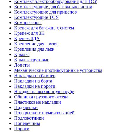
Комплект электрооборудования для ТСУ
Комплектующие для багажных систем
Комплектующие для прицепов
Комплектующие ТСУ
Компрессоры
Крепеж для багажных систем
Крепеж для ЗК
Крепеж ЗДА
Крепление для грузов
Крепления для лыж
Крылья
Крылья грузовые
Лопаты
Механические противоугонные устройства
Накладки на бампер
Накладки на борта
Накладки на пороги
Насадка на выхлопную трубу
Обшивка грузового отсека
Пластиковые накладки
Подкрылки
Подкрылки с шумоизоляцией
Подлокотники
Поперечины
Пороги