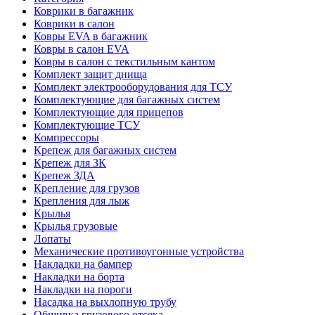
Коврики в багажник
Коврики в салон
Ковры EVA в багажник
Ковры в салон EVA
Ковры в салон с текстильным кантом
Комплект защит днища
Комплект электрооборудования для ТСУ
Комплектующие для багажных систем
Комплектующие для прицепов
Комплектующие ТСУ
Компрессоры
Крепеж для багажных систем
Крепеж для ЗК
Крепеж ЗДА
Крепление для грузов
Крепления для лыж
Крылья
Крылья грузовые
Лопаты
Механические противоугонные устройства
Накладки на бампер
Накладки на борта
Накладки на пороги
Насадка на выхлопную трубу
Обшивка грузового отсека