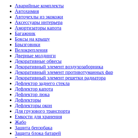
Аварийные комплекты
Автохимия
Авточехлы из экокожи
Аксессуары интерьера
Амортизаторы капота
Багажник
Боксы на крышу
Брызговики
Велокрепления
Дверные молдинги
Декоративные обвесы
Декоративный элемент воздухозаборника
Декоративный элемент противотуманных фар
Декоративный элемент решетки радиатора
Дефлектор заднего стекла
Дефлектор капота
Дефлектор люка
Дефлекторы
Дефлекторы окон
Для грузового транспорта
Емкости для хранения
Жабо
Защита бензобака
Защита блока батарей