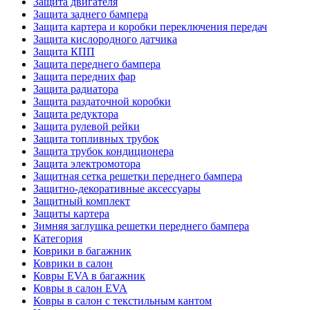
Защита двигателя
Защита заднего бампера
Защита картера и коробки переключения передач
Защита кислородного датчика
Защита КПП
Защита переднего бампера
Защита передних фар
Защита радиатора
Защита раздаточной коробки
Защита редуктора
Защита рулевой рейки
Защита топливных трубок
Защита трубок кондиционера
Защита электромотора
Защитная сетка решетки переднего бампера
Защитно-декоративные аксессуары
Защитный комплект
Защиты картера
Зимняя заглушка решетки переднего бампера
Категория
Коврики в багажник
Коврики в салон
Ковры EVA в багажник
Ковры в салон EVA
Ковры в салон с текстильным кантом