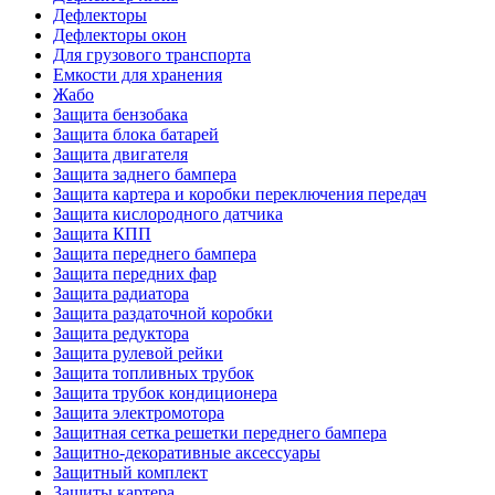
Дефлекторы
Дефлекторы окон
Для грузового транспорта
Емкости для хранения
Жабо
Защита бензобака
Защита блока батарей
Защита двигателя
Защита заднего бампера
Защита картера и коробки переключения передач
Защита кислородного датчика
Защита КПП
Защита переднего бампера
Защита передних фар
Защита радиатора
Защита раздаточной коробки
Защита редуктора
Защита рулевой рейки
Защита топливных трубок
Защита трубок кондиционера
Защита электромотора
Защитная сетка решетки переднего бампера
Защитно-декоративные аксессуары
Защитный комплект
Защиты картера