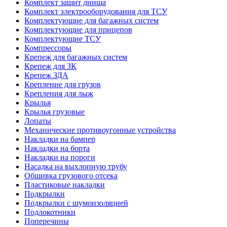
Комплект защит днища
Комплект электрооборудования для ТСУ
Комплектующие для багажных систем
Комплектующие для прицепов
Комплектующие ТСУ
Компрессоры
Крепеж для багажных систем
Крепеж для ЗК
Крепеж ЗДА
Крепление для грузов
Крепления для лыж
Крылья
Крылья грузовые
Лопаты
Механические противоугонные устройства
Накладки на бампер
Накладки на борта
Накладки на пороги
Насадка на выхлопную трубу
Обшивка грузового отсека
Пластиковые накладки
Подкрылки
Подкрылки с шумоизоляцией
Подлокотники
Поперечины