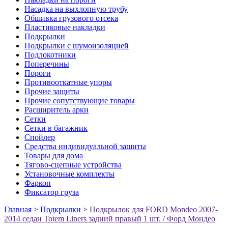
Насадка на выхлопную трубу
Обшивка грузового отсека
Пластиковые накладки
Подкрылки
Подкрылки с шумоизоляцией
Подлокотники
Поперечины
Пороги
Противооткатные упоры
Прочие защиты
Прочие сопутствующие товары
Расширитель арки
Сетки
Сетки в багажник
Спойлер
Средства индивидуальной защиты
Товары для дома
Тягово-сцепные устройства
Установочные комплекты
Фаркоп
Фиксатор груза
Главная
>
Подкрылки
>
Подкрылок для FORD Mondeo 2007-
2014 седан Totem Liners задний правый 1 шт. / Форд Мондео