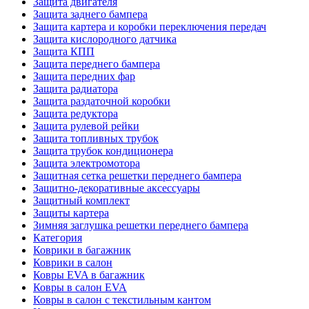
Защита двигателя
Защита заднего бампера
Защита картера и коробки переключения передач
Защита кислородного датчика
Защита КПП
Защита переднего бампера
Защита передних фар
Защита радиатора
Защита раздаточной коробки
Защита редуктора
Защита рулевой рейки
Защита топливных трубок
Защита трубок кондиционера
Защита электромотора
Защитная сетка решетки переднего бампера
Защитно-декоративные аксессуары
Защитный комплект
Защиты картера
Зимняя заглушка решетки переднего бампера
Категория
Коврики в багажник
Коврики в салон
Ковры EVA в багажник
Ковры в салон EVA
Ковры в салон с текстильным кантом