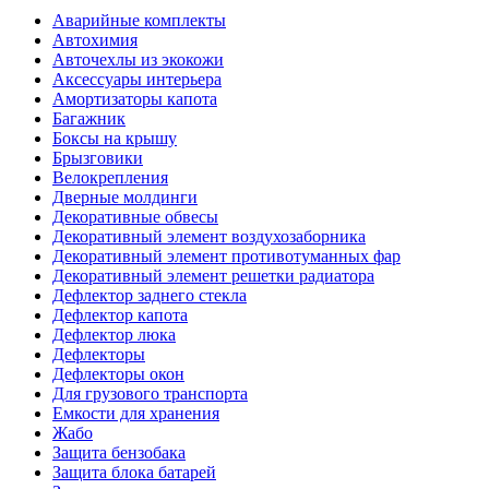
Аварийные комплекты
Автохимия
Авточехлы из экокожи
Аксессуары интерьера
Амортизаторы капота
Багажник
Боксы на крышу
Брызговики
Велокрепления
Дверные молдинги
Декоративные обвесы
Декоративный элемент воздухозаборника
Декоративный элемент противотуманных фар
Декоративный элемент решетки радиатора
Дефлектор заднего стекла
Дефлектор капота
Дефлектор люка
Дефлекторы
Дефлекторы окон
Для грузового транспорта
Емкости для хранения
Жабо
Защита бензобака
Защита блока батарей