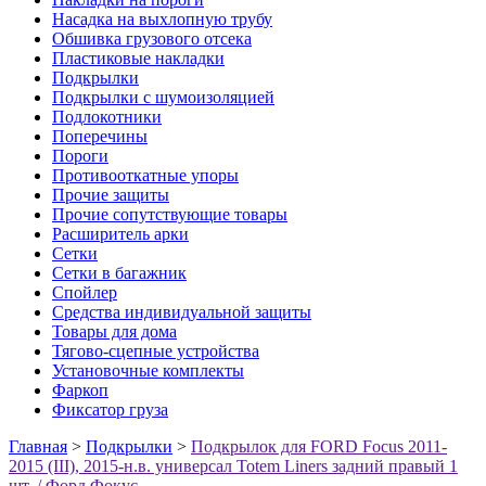
Насадка на выхлопную трубу
Обшивка грузового отсека
Пластиковые накладки
Подкрылки
Подкрылки с шумоизоляцией
Подлокотники
Поперечины
Пороги
Противооткатные упоры
Прочие защиты
Прочие сопутствующие товары
Расширитель арки
Сетки
Сетки в багажник
Спойлер
Средства индивидуальной защиты
Товары для дома
Тягово-сцепные устройства
Установочные комплекты
Фаркоп
Фиксатор груза
Главная
>
Подкрылки
>
Подкрылок для FORD Focus 2011-
2015 (III), 2015-н.в. универсал Totem Liners задний правый 1
шт. / Форд Фокус