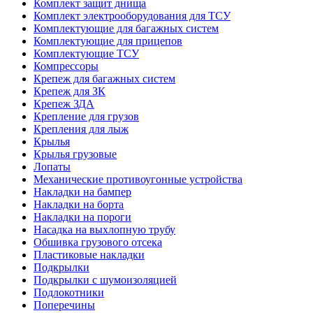
Комплект защит днища
Комплект электрооборудования для ТСУ
Комплектующие для багажных систем
Комплектующие для прицепов
Комплектующие ТСУ
Компрессоры
Крепеж для багажных систем
Крепеж для ЗК
Крепеж ЗДА
Крепление для грузов
Крепления для лыж
Крылья
Крылья грузовые
Лопаты
Механические противоугонные устройства
Накладки на бампер
Накладки на борта
Накладки на пороги
Насадка на выхлопную трубу
Обшивка грузового отсека
Пластиковые накладки
Подкрылки
Подкрылки с шумоизоляцией
Подлокотники
Поперечины