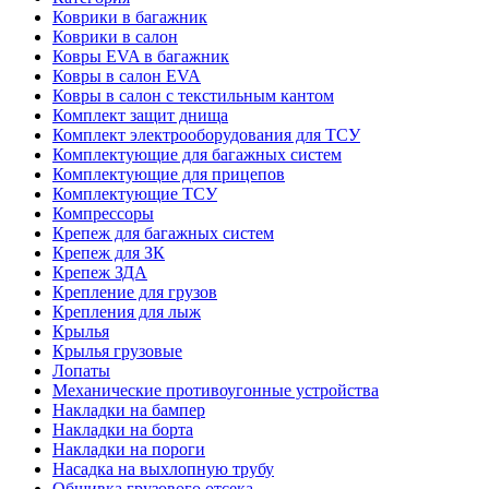
Коврики в багажник
Коврики в салон
Ковры EVA в багажник
Ковры в салон EVA
Ковры в салон с текстильным кантом
Комплект защит днища
Комплект электрооборудования для ТСУ
Комплектующие для багажных систем
Комплектующие для прицепов
Комплектующие ТСУ
Компрессоры
Крепеж для багажных систем
Крепеж для ЗК
Крепеж ЗДА
Крепление для грузов
Крепления для лыж
Крылья
Крылья грузовые
Лопаты
Механические противоугонные устройства
Накладки на бампер
Накладки на борта
Накладки на пороги
Насадка на выхлопную трубу
Обшивка грузового отсека