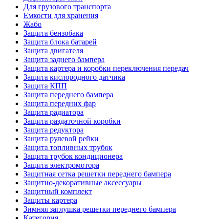
Для грузового транспорта
Емкости для хранения
Жабо
Защита бензобака
Защита блока батарей
Защита двигателя
Защита заднего бампера
Защита картера и коробки переключения передач
Защита кислородного датчика
Защита КПП
Защита переднего бампера
Защита передних фар
Защита радиатора
Защита раздаточной коробки
Защита редуктора
Защита рулевой рейки
Защита топливных трубок
Защита трубок кондиционера
Защита электромотора
Защитная сетка решетки переднего бампера
Защитно-декоративные аксессуары
Защитный комплект
Защиты картера
Зимняя заглушка решетки переднего бампера
Категория