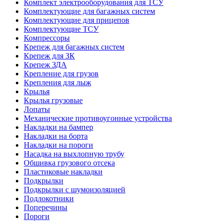
Комплект электрооборудования для ТСУ
Комплектующие для багажных систем
Комплектующие для прицепов
Комплектующие ТСУ
Компрессоры
Крепеж для багажных систем
Крепеж для ЗК
Крепеж ЗДА
Крепление для грузов
Крепления для лыж
Крылья
Крылья грузовые
Лопаты
Механические противоугонные устройства
Накладки на бампер
Накладки на борта
Накладки на пороги
Насадка на выхлопную трубу
Обшивка грузового отсека
Пластиковые накладки
Подкрылки
Подкрылки с шумоизоляцией
Подлокотники
Поперечины
Пороги