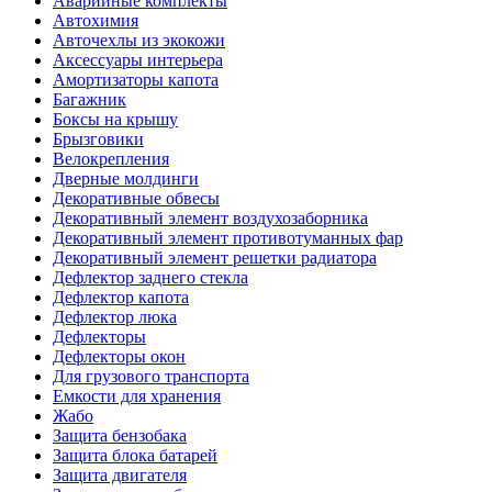
Аварийные комплекты
Автохимия
Авточехлы из экокожи
Аксессуары интерьера
Амортизаторы капота
Багажник
Боксы на крышу
Брызговики
Велокрепления
Дверные молдинги
Декоративные обвесы
Декоративный элемент воздухозаборника
Декоративный элемент противотуманных фар
Декоративный элемент решетки радиатора
Дефлектор заднего стекла
Дефлектор капота
Дефлектор люка
Дефлекторы
Дефлекторы окон
Для грузового транспорта
Емкости для хранения
Жабо
Защита бензобака
Защита блока батарей
Защита двигателя