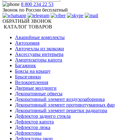
8 800 234 22 53
Звонок по России бесплатный
ОБРАТНЫЙ ЗВОНОК
КАТАЛОГ ТОВАРОВ
Аварийные комплекты
Автохимия
Авточехлы из экокожи
Аксессуары интерьера
Амортизаторы капота
Багажник
Боксы на крышу
Брызговики
Велокрепления
Дверные молдинги
Декоративные обвесы
Декоративный элемент воздухозаборника
Декоративный элемент противотуманных фар
Декоративный элемент решетки радиатора
Дефлектор заднего стекла
Дефлектор капота
Дефлектор люка
Дефлекторы
Дефлекторы окон