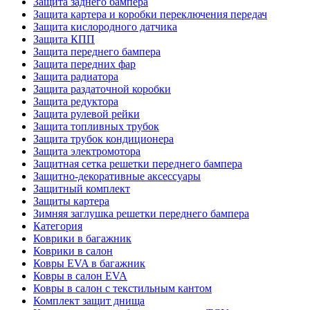
Защита заднего бампера
Защита картера и коробки переключения передач
Защита кислородного датчика
Защита КПП
Защита переднего бампера
Защита передних фар
Защита радиатора
Защита раздаточной коробки
Защита редуктора
Защита рулевой рейки
Защита топливных трубок
Защита трубок кондиционера
Защита электромотора
Защитная сетка решетки переднего бампера
Защитно-декоративные аксессуары
Защитный комплект
Защиты картера
Зимняя заглушка решетки переднего бампера
Категория
Коврики в багажник
Коврики в салон
Ковры EVA в багажник
Ковры в салон EVA
Ковры в салон с текстильным кантом
Комплект защит днища