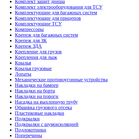
Комплект защит днища
Комплект электрооборудования для ТСУ
Комплектующие для багажных систем
Комплектующие для прицепов
Комплектующие ТСУ
Компрессоры
Крепеж для багажных систем
Крепеж для ЗК
Крепеж ЗДА
Крепление для грузов
Крепления для лыж
Крылья
Крылья грузовые
Лопаты
Механические противоугонные устройства
Накладки на бампер
Накладки на борта
Накладки на пороги
Насадка на выхлопную трубу
Обшивка грузового отсека
Пластиковые накладки
Подкрылки
Подкрылки с шумоизоляцией
Подлокотники
Поперечины