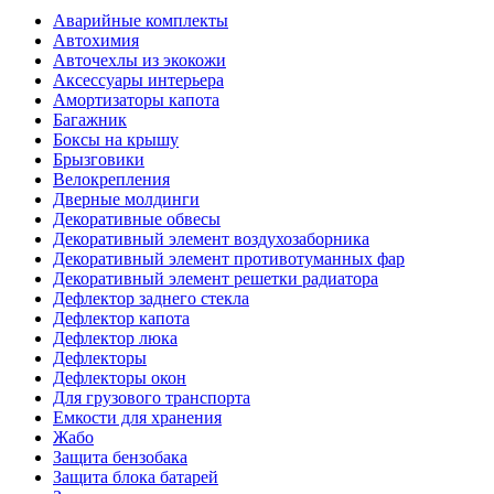
Аварийные комплекты
Автохимия
Авточехлы из экокожи
Аксессуары интерьера
Амортизаторы капота
Багажник
Боксы на крышу
Брызговики
Велокрепления
Дверные молдинги
Декоративные обвесы
Декоративный элемент воздухозаборника
Декоративный элемент противотуманных фар
Декоративный элемент решетки радиатора
Дефлектор заднего стекла
Дефлектор капота
Дефлектор люка
Дефлекторы
Дефлекторы окон
Для грузового транспорта
Емкости для хранения
Жабо
Защита бензобака
Защита блока батарей