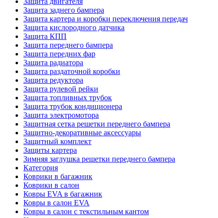
Защита двигателя
Защита заднего бампера
Защита картера и коробки переключения передач
Защита кислородного датчика
Защита КПП
Защита переднего бампера
Защита передних фар
Защита радиатора
Защита раздаточной коробки
Защита редуктора
Защита рулевой рейки
Защита топливных трубок
Защита трубок кондиционера
Защита электромотора
Защитная сетка решетки переднего бампера
Защитно-декоративные аксессуары
Защитный комплект
Защиты картера
Зимняя заглушка решетки переднего бампера
Категория
Коврики в багажник
Коврики в салон
Ковры EVA в багажник
Ковры в салон EVA
Ковры в салон с текстильным кантом