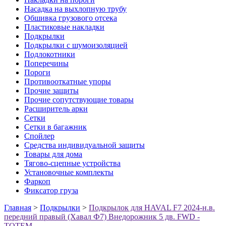
Насадка на выхлопную трубу
Обшивка грузового отсека
Пластиковые накладки
Подкрылки
Подкрылки с шумоизоляцией
Подлокотники
Поперечины
Пороги
Противооткатные упоры
Прочие защиты
Прочие сопутствующие товары
Расширитель арки
Сетки
Сетки в багажник
Спойлер
Средства индивидуальной защиты
Товары для дома
Тягово-сцепные устройства
Установочные комплекты
Фаркоп
Фиксатор груза
Главная
>
Подкрылки
>
Подкрылок для HAVAL F7 2024-н.в.
передний правый (Хавал Ф7) Внедорожник 5 дв. FWD -
TOTEM