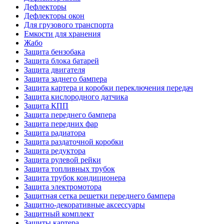
Дефлекторы
Дефлекторы окон
Для грузового транспорта
Емкости для хранения
Жабо
Защита бензобака
Защита блока батарей
Защита двигателя
Защита заднего бампера
Защита картера и коробки переключения передач
Защита кислородного датчика
Защита КПП
Защита переднего бампера
Защита передних фар
Защита радиатора
Защита раздаточной коробки
Защита редуктора
Защита рулевой рейки
Защита топливных трубок
Защита трубок кондиционера
Защита электромотора
Защитная сетка решетки переднего бампера
Защитно-декоративные аксессуары
Защитный комплект
Защиты картера