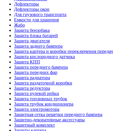
Дефлекторы
Дефлекторы окон
Для грузового транспорта
Емкости для хранения
Жабо
Защита бензобака
Защита блока батарей
Защита двигателя
Защита заднего бампера
Защита картера и коробки переключения передач
Защита кислородного датчика
Защита КПП
Защита переднего бампера
Защита передних фар
Защита радиатора
Защита раздаточной коробки
Защита редуктора
Защита рулевой рейки
Защита топливных трубок
Защита трубок кондиционера
Защита электромотора
Защитная сетка решетки переднего бампера
Защитно-декоративные аксессуары
Защитный комплект
Защиты картера