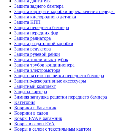
Защита двигателя
Защита заднего бампера
Защита картера и коробки переключения передач
Защита кислородного датчика
Защита КПП
Защита переднего бампера
Защита передних фар
Защита радиатора
Защита раздаточной коробки
Защита редуктора
Защита рулевой рейки
Защита топливных трубок
Защита трубок кондиционера
Защита электромотора
Защитная сетка решетки переднего бампера
Защитно-декоративные аксессуары
Защитный комплект
Защиты картера
Зимняя заглушка решетки переднего бампера
Категория
Коврики в багажник
Коврики в салон
Ковры EVA в багажник
Ковры в салон EVA
Ковры в салон с текстильным кантом