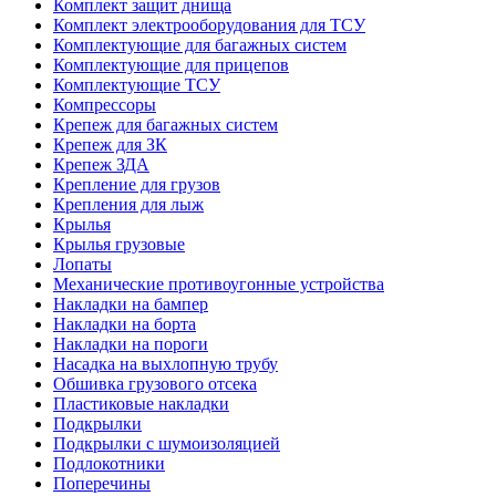
Комплект защит днища
Комплект электрооборудования для ТСУ
Комплектующие для багажных систем
Комплектующие для прицепов
Комплектующие ТСУ
Компрессоры
Крепеж для багажных систем
Крепеж для ЗК
Крепеж ЗДА
Крепление для грузов
Крепления для лыж
Крылья
Крылья грузовые
Лопаты
Механические противоугонные устройства
Накладки на бампер
Накладки на борта
Накладки на пороги
Насадка на выхлопную трубу
Обшивка грузового отсека
Пластиковые накладки
Подкрылки
Подкрылки с шумоизоляцией
Подлокотники
Поперечины