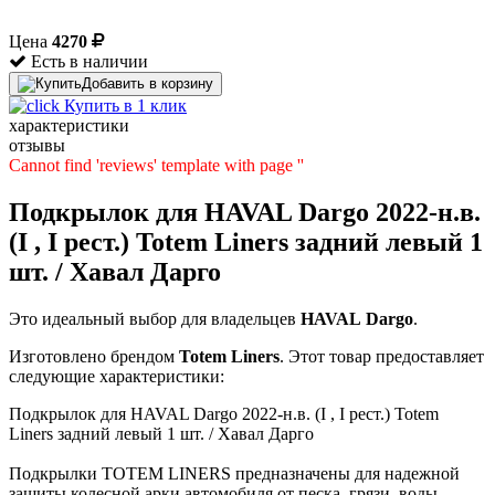
Цена
4270
Есть в наличии
Добавить в корзину
Купить в 1 клик
характеристики
отзывы
Cannot find 'reviews' template with page ''
Подкрылок для HAVAL Dargo 2022-н.в.
(I , I рест.) Totem Liners задний левый 1
шт. / Хавал Дарго
Это идеальный выбор для владельцев
HAVAL
Dargo
.
Изготовлено брендом
Totem Liners
. Этот товар предоставляет
следующие характеристики:
Подкрылок для HAVAL Dargo 2022-н.в. (I , I рест.) Totem
Liners задний левый 1 шт. / Хавал Дарго
Подкрылки TOTEM LINERS предназначены для надежной
защиты колесной арки автомобиля от песка, грязи, воды,