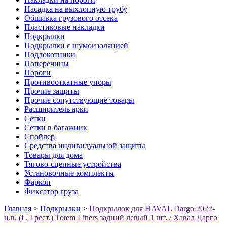
Насадка на выхлопную трубу
Обшивка грузового отсека
Пластиковые накладки
Подкрылки
Подкрылки с шумоизоляцией
Подлокотники
Поперечины
Пороги
Противооткатные упоры
Прочие защиты
Прочие сопутствующие товары
Расширитель арки
Сетки
Сетки в багажник
Спойлер
Средства индивидуальной защиты
Товары для дома
Тягово-сцепные устройства
Установочные комплекты
Фаркоп
Фиксатор груза
Главная
>
Подкрылки
>
Подкрылок для HAVAL Dargo 2022-
н.в. (I , I рест.) Totem Liners задний левый 1 шт. / Хавал Дарго