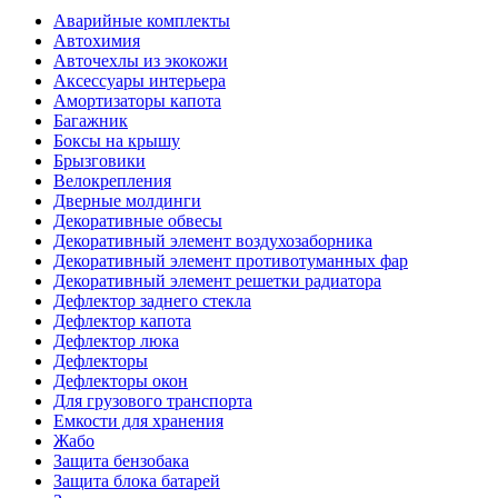
Аварийные комплекты
Автохимия
Авточехлы из экокожи
Аксессуары интерьера
Амортизаторы капота
Багажник
Боксы на крышу
Брызговики
Велокрепления
Дверные молдинги
Декоративные обвесы
Декоративный элемент воздухозаборника
Декоративный элемент противотуманных фар
Декоративный элемент решетки радиатора
Дефлектор заднего стекла
Дефлектор капота
Дефлектор люка
Дефлекторы
Дефлекторы окон
Для грузового транспорта
Емкости для хранения
Жабо
Защита бензобака
Защита блока батарей