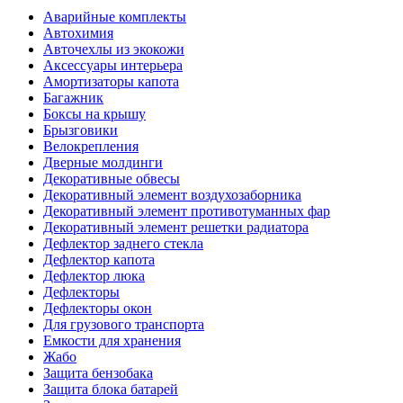
Аварийные комплекты
Автохимия
Авточехлы из экокожи
Аксессуары интерьера
Амортизаторы капота
Багажник
Боксы на крышу
Брызговики
Велокрепления
Дверные молдинги
Декоративные обвесы
Декоративный элемент воздухозаборника
Декоративный элемент противотуманных фар
Декоративный элемент решетки радиатора
Дефлектор заднего стекла
Дефлектор капота
Дефлектор люка
Дефлекторы
Дефлекторы окон
Для грузового транспорта
Емкости для хранения
Жабо
Защита бензобака
Защита блока батарей