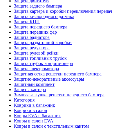
Защита двигателя
Защита заднего бампера
Защита картера и коробки переключения передач
Защита кислородного датчика
Защита КПП
Защита переднего бампера
Защита передних фар
Защита радиатора
Защита раздаточной коробки
Защита редуктора
Защита рулевой рейки
Защита топливных трубок
Защита трубок кондиционера
Защита электромотора
Защитная сетка решетки переднего бампера
Защитно-декоративные аксессуары
Защитный комплект
Защиты картера
Зимняя заглушка решетки переднего бампера
Категория
Коврики в багажник
Коврики в салон
Ковры EVA в багажник
Ковры в салон EVA
Ковры в салон с текстильным кантом