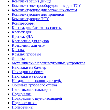
Комплект защит днища
Комплект электрооборудования для ТСУ
Комплектующие для багажных систем
Комплектующие для прицепов
Комплектующие ТСУ
Компрессоры
Крепеж для багажных систем
Крепеж для ЗК
Крепеж ЗДА
Крепление для грузов
Крепления для лыж
Крылья
Крылья грузовые
Лопаты
Механические противоугонные устройства
Накладки на бампер
Накладки на борта
Накладки на пороги
Насадка на выхлопную трубу
Обшивка грузового отсека
Пластиковые накладки
Подкрылки
Подкрылки с шумоизоляцией
Подлокотники
Поперечины