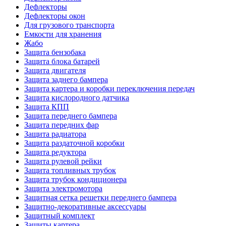
Дефлекторы
Дефлекторы окон
Для грузового транспорта
Емкости для хранения
Жабо
Защита бензобака
Защита блока батарей
Защита двигателя
Защита заднего бампера
Защита картера и коробки переключения передач
Защита кислородного датчика
Защита КПП
Защита переднего бампера
Защита передних фар
Защита радиатора
Защита раздаточной коробки
Защита редуктора
Защита рулевой рейки
Защита топливных трубок
Защита трубок кондиционера
Защита электромотора
Защитная сетка решетки переднего бампера
Защитно-декоративные аксессуары
Защитный комплект
Защиты картера