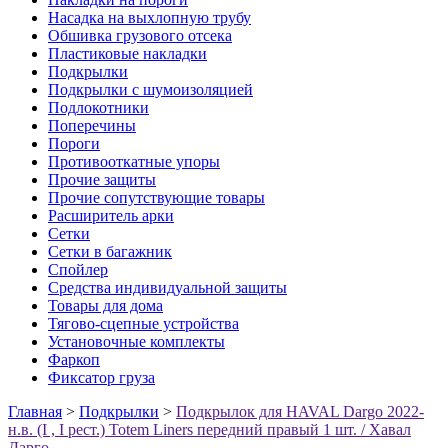
Насадка на выхлопную трубу
Обшивка грузового отсека
Пластиковые накладки
Подкрылки
Подкрылки с шумоизоляцией
Подлокотники
Поперечины
Пороги
Противооткатные упоры
Прочие защиты
Прочие сопутствующие товары
Расширитель арки
Сетки
Сетки в багажник
Спойлер
Средства индивидуальной защиты
Товары для дома
Тягово-сцепные устройства
Установочные комплекты
Фаркоп
Фиксатор груза
Главная
>
Подкрылки
>
Подкрылок для HAVAL Dargo 2022-
н.в. (I , I рест.) Totem Liners передний правый 1 шт. / Хавал
Дарго