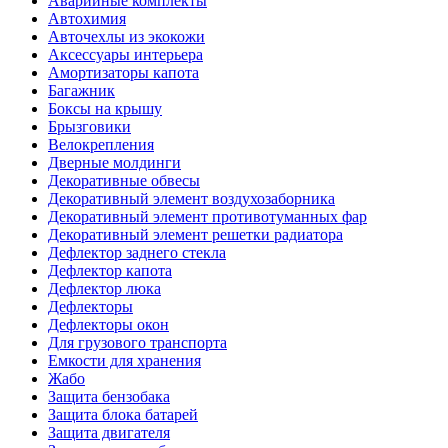
Аварийные комплекты
Автохимия
Авточехлы из экокожи
Аксессуары интерьера
Амортизаторы капота
Багажник
Боксы на крышу
Брызговики
Велокрепления
Дверные молдинги
Декоративные обвесы
Декоративный элемент воздухозаборника
Декоративный элемент противотуманных фар
Декоративный элемент решетки радиатора
Дефлектор заднего стекла
Дефлектор капота
Дефлектор люка
Дефлекторы
Дефлекторы окон
Для грузового транспорта
Емкости для хранения
Жабо
Защита бензобака
Защита блока батарей
Защита двигателя