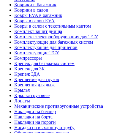
Коврики в багажник
Коврики в салон
Ковры EVA в багажник
Ковры в салон EVA
Ковры в салон с текстильным кантом
Комплект защит днища
Комплект электрооборудования для ТСУ
Комплектующие для багажных систем
Комплектующие для прицепов
Комплектующие ТСУ
Компрессоры
Крепеж для багажных систем
Крепеж для ЗК
Крепеж ЗДА
Крепление для грузов
Крепления для лыж
Крылья
Крылья грузовые
Лопаты
Механические противоугонные устройства
Накладки на бампер
Накладки на борта
Накладки на пороги
Насадка на выхлопную трубу
Обшивка грузового отсека