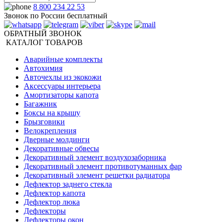
8 800 234 22 53
Звонок по России бесплатный
ОБРАТНЫЙ ЗВОНОК
КАТАЛОГ ТОВАРОВ
Аварийные комплекты
Автохимия
Авточехлы из экокожи
Аксессуары интерьера
Амортизаторы капота
Багажник
Боксы на крышу
Брызговики
Велокрепления
Дверные молдинги
Декоративные обвесы
Декоративный элемент воздухозаборника
Декоративный элемент противотуманных фар
Декоративный элемент решетки радиатора
Дефлектор заднего стекла
Дефлектор капота
Дефлектор люка
Дефлекторы
Дефлекторы окон