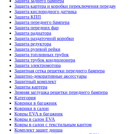
Защита заднего бампера
Защита картера и коробки переключения передач
Защита кислородного датчика
Защита КПП
Защита переднего бампера
Защита передних фар
Защита радиатора
Защита раздаточной коробки
Защита редуктора
Защита рулевой рейки
Защита топливных трубок
Защита трубок кондиционера
Защита электромотора
Защитная сетка решетки переднего бампера
Защитно-декоративные аксессуары
Защитный комплект
Защиты картера
Зимняя заглушка решетки переднего бампера
Категория
Коврики в багажник
Коврики в салон
Ковры EVA в багажник
Ковры в салон EVA
Ковры в салон с текстильным кантом
Комплект защит днища