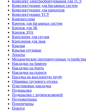
Комплект электрооборудования для ТСУ
Комплектующие для багажных систем
Комплектующие для прицепов
Комплектующие ТСУ
Компрессоры
Крепеж для багажных систем
Крепеж для ЗК
Крепеж ЗДА
Крепление для грузов
Крепления для лыж
Крылья
Крылья грузовые
Лопаты
Механические противоугонные устройства
Накладки на бампер
Накладки на борта
Накладки на пороги
Насадка на выхлопную трубу
Обшивка грузового отсека
Пластиковые накладки
Подкрылки
Подкрылки с шумоизоляцией
Подлокотники
Поперечины
Пороги