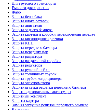
Для грузового транспорта
Емкости для хранения
Жабо
Защита бензобака
Защита блока батарей
Защита двигателя
Защита заднего бампера
Защита картера и коробки переключения передач
Защита кислородного датчика
Защита КПП
Защита переднего бампера
Защита передних фар
Защита радиатора
Защита раздаточной коробки
Защита редуктора
Защита рулевой рейки
Защита топливных трубок
Защита трубок кондиционера
Защита электромотора
Защитная сетка решетки переднего бампера
Защитно-декоративные аксессуары
Защитный комплект
Защиты картера
Зимняя заглушка решетки переднего бампера
Категория