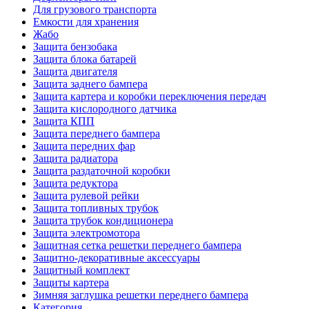
Для грузового транспорта
Емкости для хранения
Жабо
Защита бензобака
Защита блока батарей
Защита двигателя
Защита заднего бампера
Защита картера и коробки переключения передач
Защита кислородного датчика
Защита КПП
Защита переднего бампера
Защита передних фар
Защита радиатора
Защита раздаточной коробки
Защита редуктора
Защита рулевой рейки
Защита топливных трубок
Защита трубок кондиционера
Защита электромотора
Защитная сетка решетки переднего бампера
Защитно-декоративные аксессуары
Защитный комплект
Защиты картера
Зимняя заглушка решетки переднего бампера
Категория