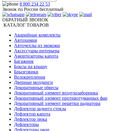
8 800 234 22 53
Звонок по России бесплатный
ОБРАТНЫЙ ЗВОНОК
КАТАЛОГ ТОВАРОВ
Аварийные комплекты
Автохимия
Авточехлы из экокожи
Аксессуары интерьера
Амортизаторы капота
Багажник
Боксы на крышу
Брызговики
Велокрепления
Дверные молдинги
Декоративные обвесы
Декоративный элемент воздухозаборника
Декоративный элемент противотуманных фар
Декоративный элемент решетки радиатора
Дефлектор заднего стекла
Дефлектор капота
Дефлектор люка
Дефлекторы
Дефлекторы окон