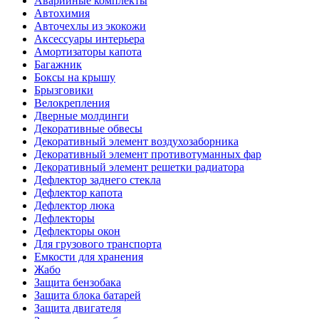
Аварийные комплекты
Автохимия
Авточехлы из экокожи
Аксессуары интерьера
Амортизаторы капота
Багажник
Боксы на крышу
Брызговики
Велокрепления
Дверные молдинги
Декоративные обвесы
Декоративный элемент воздухозаборника
Декоративный элемент противотуманных фар
Декоративный элемент решетки радиатора
Дефлектор заднего стекла
Дефлектор капота
Дефлектор люка
Дефлекторы
Дефлекторы окон
Для грузового транспорта
Емкости для хранения
Жабо
Защита бензобака
Защита блока батарей
Защита двигателя