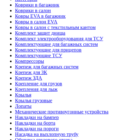
Коврики в багажник
Коврики в салон
Ковры EVA в багажник
Ковры в салон EVA
Ковры в салон с текстильным кантом
Комплект защит днища
Комплект электрооборудования для ТСУ
Комплектующие для багажных систем
Комплектующие для прицепов
Комплектующие ТСУ
Компрессоры
Крепеж для багажных систем
Крепеж для ЗК
Крепеж ЗДА
Крепление для грузов
Крепления для лыж
Крылья
Крылья грузовые
Лопаты
Механические противоугонные устройства
Накладки на бампер
Накладки на борта
Накладки на пороги
Насадка на выхлопную трубу
Обшивка грузового отсека