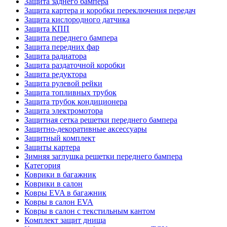
Защита заднего бампера
Защита картера и коробки переключения передач
Защита кислородного датчика
Защита КПП
Защита переднего бампера
Защита передних фар
Защита радиатора
Защита раздаточной коробки
Защита редуктора
Защита рулевой рейки
Защита топливных трубок
Защита трубок кондиционера
Защита электромотора
Защитная сетка решетки переднего бампера
Защитно-декоративные аксессуары
Защитный комплект
Защиты картера
Зимняя заглушка решетки переднего бампера
Категория
Коврики в багажник
Коврики в салон
Ковры EVA в багажник
Ковры в салон EVA
Ковры в салон с текстильным кантом
Комплект защит днища