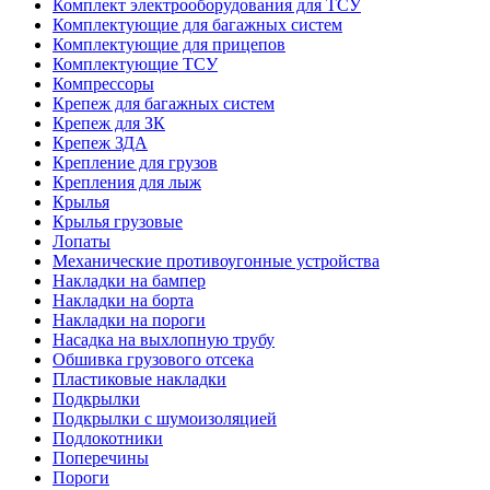
Комплект электрооборудования для ТСУ
Комплектующие для багажных систем
Комплектующие для прицепов
Комплектующие ТСУ
Компрессоры
Крепеж для багажных систем
Крепеж для ЗК
Крепеж ЗДА
Крепление для грузов
Крепления для лыж
Крылья
Крылья грузовые
Лопаты
Механические противоугонные устройства
Накладки на бампер
Накладки на борта
Накладки на пороги
Насадка на выхлопную трубу
Обшивка грузового отсека
Пластиковые накладки
Подкрылки
Подкрылки с шумоизоляцией
Подлокотники
Поперечины
Пороги