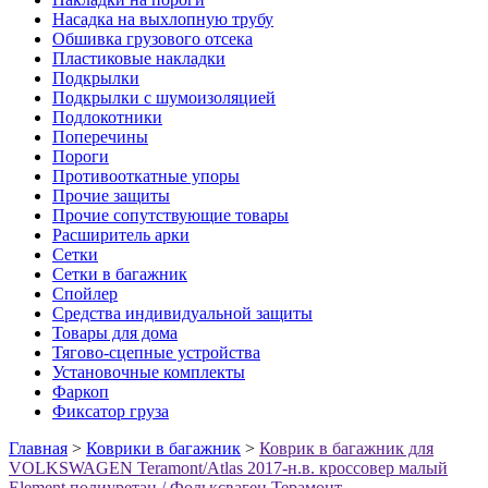
Насадка на выхлопную трубу
Обшивка грузового отсека
Пластиковые накладки
Подкрылки
Подкрылки с шумоизоляцией
Подлокотники
Поперечины
Пороги
Противооткатные упоры
Прочие защиты
Прочие сопутствующие товары
Расширитель арки
Сетки
Сетки в багажник
Спойлер
Средства индивидуальной защиты
Товары для дома
Тягово-сцепные устройства
Установочные комплекты
Фаркоп
Фиксатор груза
Главная
>
Коврики в багажник
>
Коврик в багажник для
VOLKSWAGEN Teramont/Atlas 2017-н.в. кроссовер малый
Element полиуретан / Фольксваген Терамонт