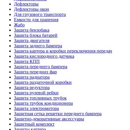
Дефлекторы
Дефлекторы окон
Для грузового транспорта
Емкости для хранения
Жабо
Защита бензобака
Защита блока батарей
Защита двигателя
Защита заднего бампера
Защита картера и коробки переключения передач
Защита кислородного датчика
Защита КПП
Защита переднего бампера
Защита передних фар
Защита радиатора
Защита раздаточной коробки
Защита редуктора
Защита рулевой рейки
Защита топливных трубок
Защита трубок кондиционера
Защита электромотора
Защитная сетка решетки переднего бампера
Защитно-декоративные аксессуары
Защитный комплект
Защиты картера