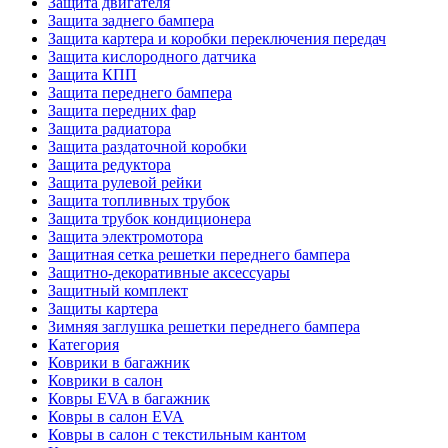
Защита двигателя
Защита заднего бампера
Защита картера и коробки переключения передач
Защита кислородного датчика
Защита КПП
Защита переднего бампера
Защита передних фар
Защита радиатора
Защита раздаточной коробки
Защита редуктора
Защита рулевой рейки
Защита топливных трубок
Защита трубок кондиционера
Защита электромотора
Защитная сетка решетки переднего бампера
Защитно-декоративные аксессуары
Защитный комплект
Защиты картера
Зимняя заглушка решетки переднего бампера
Категория
Коврики в багажник
Коврики в салон
Ковры EVA в багажник
Ковры в салон EVA
Ковры в салон с текстильным кантом