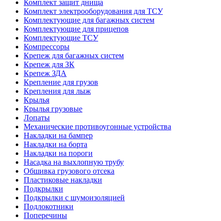
Комплект защит днища
Комплект электрооборудования для ТСУ
Комплектующие для багажных систем
Комплектующие для прицепов
Комплектующие ТСУ
Компрессоры
Крепеж для багажных систем
Крепеж для ЗК
Крепеж ЗДА
Крепление для грузов
Крепления для лыж
Крылья
Крылья грузовые
Лопаты
Механические противоугонные устройства
Накладки на бампер
Накладки на борта
Накладки на пороги
Насадка на выхлопную трубу
Обшивка грузового отсека
Пластиковые накладки
Подкрылки
Подкрылки с шумоизоляцией
Подлокотники
Поперечины