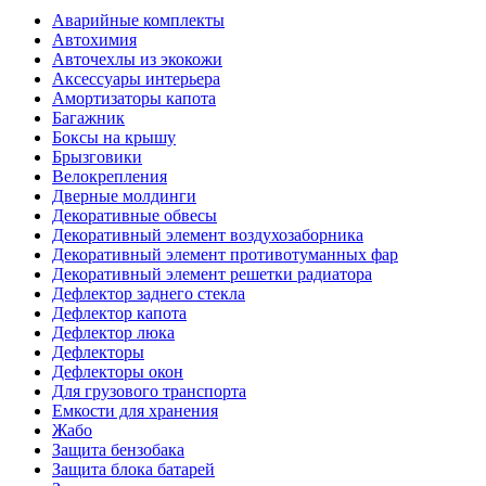
Аварийные комплекты
Автохимия
Авточехлы из экокожи
Аксессуары интерьера
Амортизаторы капота
Багажник
Боксы на крышу
Брызговики
Велокрепления
Дверные молдинги
Декоративные обвесы
Декоративный элемент воздухозаборника
Декоративный элемент противотуманных фар
Декоративный элемент решетки радиатора
Дефлектор заднего стекла
Дефлектор капота
Дефлектор люка
Дефлекторы
Дефлекторы окон
Для грузового транспорта
Емкости для хранения
Жабо
Защита бензобака
Защита блока батарей