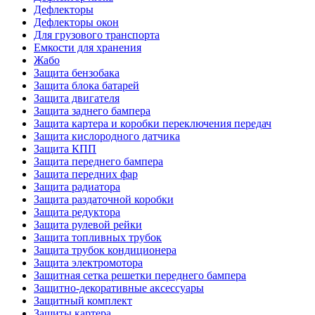
Дефлекторы
Дефлекторы окон
Для грузового транспорта
Емкости для хранения
Жабо
Защита бензобака
Защита блока батарей
Защита двигателя
Защита заднего бампера
Защита картера и коробки переключения передач
Защита кислородного датчика
Защита КПП
Защита переднего бампера
Защита передних фар
Защита радиатора
Защита раздаточной коробки
Защита редуктора
Защита рулевой рейки
Защита топливных трубок
Защита трубок кондиционера
Защита электромотора
Защитная сетка решетки переднего бампера
Защитно-декоративные аксессуары
Защитный комплект
Защиты картера