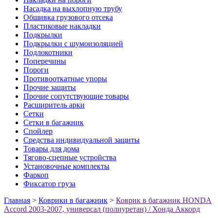
Насадка на выхлопную трубу
Обшивка грузового отсека
Пластиковые накладки
Подкрылки
Подкрылки с шумоизоляцией
Подлокотники
Поперечины
Пороги
Противооткатные упоры
Прочие защиты
Прочие сопутствующие товары
Расширитель арки
Сетки
Сетки в багажник
Спойлер
Средства индивидуальной защиты
Товары для дома
Тягово-сцепные устройства
Установочные комплекты
Фаркоп
Фиксатор груза
Главная
>
Коврики в багажник
>
Коврик в багажник HONDA
Accord 2003-2007, универсал (полиуретан) / Хонда Аккорд