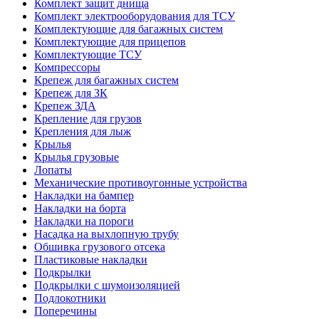
Комплект защит днища
Комплект электрооборудования для ТСУ
Комплектующие для багажных систем
Комплектующие для прицепов
Комплектующие ТСУ
Компрессоры
Крепеж для багажных систем
Крепеж для ЗК
Крепеж ЗДА
Крепление для грузов
Крепления для лыж
Крылья
Крылья грузовые
Лопаты
Механические противоугонные устройства
Накладки на бампер
Накладки на борта
Накладки на пороги
Насадка на выхлопную трубу
Обшивка грузового отсека
Пластиковые накладки
Подкрылки
Подкрылки с шумоизоляцией
Подлокотники
Поперечины