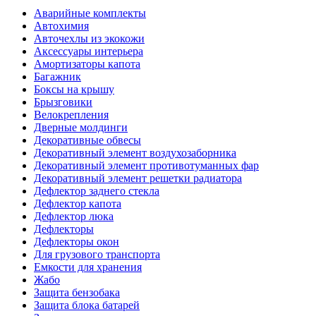
Аварийные комплекты
Автохимия
Авточехлы из экокожи
Аксессуары интерьера
Амортизаторы капота
Багажник
Боксы на крышу
Брызговики
Велокрепления
Дверные молдинги
Декоративные обвесы
Декоративный элемент воздухозаборника
Декоративный элемент противотуманных фар
Декоративный элемент решетки радиатора
Дефлектор заднего стекла
Дефлектор капота
Дефлектор люка
Дефлекторы
Дефлекторы окон
Для грузового транспорта
Емкости для хранения
Жабо
Защита бензобака
Защита блока батарей