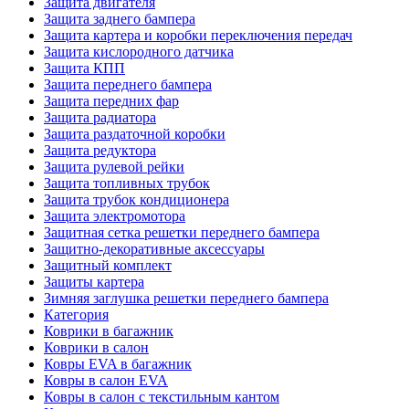
Защита двигателя
Защита заднего бампера
Защита картера и коробки переключения передач
Защита кислородного датчика
Защита КПП
Защита переднего бампера
Защита передних фар
Защита радиатора
Защита раздаточной коробки
Защита редуктора
Защита рулевой рейки
Защита топливных трубок
Защита трубок кондиционера
Защита электромотора
Защитная сетка решетки переднего бампера
Защитно-декоративные аксессуары
Защитный комплект
Защиты картера
Зимняя заглушка решетки переднего бампера
Категория
Коврики в багажник
Коврики в салон
Ковры EVA в багажник
Ковры в салон EVA
Ковры в салон с текстильным кантом