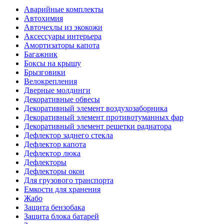
Аварийные комплекты
Автохимия
Авточехлы из экокожи
Аксессуары интерьера
Амортизаторы капота
Багажник
Боксы на крышу
Брызговики
Велокрепления
Дверные молдинги
Декоративные обвесы
Декоративный элемент воздухозаборника
Декоративный элемент противотуманных фар
Декоративный элемент решетки радиатора
Дефлектор заднего стекла
Дефлектор капота
Дефлектор люка
Дефлекторы
Дефлекторы окон
Для грузового транспорта
Емкости для хранения
Жабо
Защита бензобака
Защита блока батарей