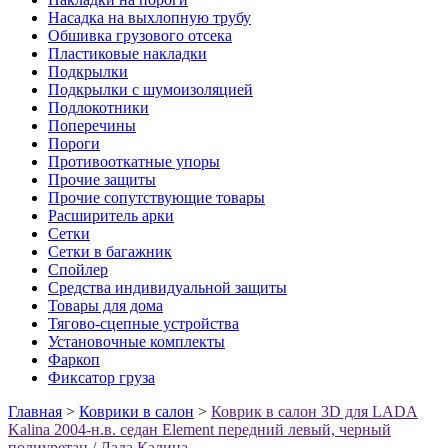
Насадка на выхлопную трубу
Обшивка грузового отсека
Пластиковые накладки
Подкрылки
Подкрылки с шумоизоляцией
Подлокотники
Поперечины
Пороги
Противооткатные упоры
Прочие защиты
Прочие сопутствующие товары
Расширитель арки
Сетки
Сетки в багажник
Спойлер
Средства индивидуальной защиты
Товары для дома
Тягово-сцепные устройства
Установочные комплекты
Фаркоп
Фиксатор груза
Главная
>
Коврики в салон
>
Коврик в салон 3D для LADA
Kalina 2004-н.в. седан Element передний левый, черный
полиуретан / Лада Калина