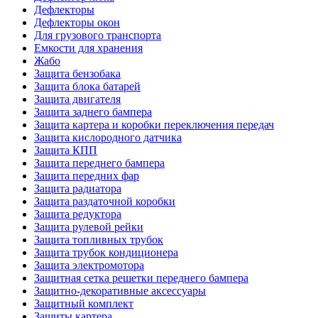
Дефлекторы
Дефлекторы окон
Для грузового транспорта
Емкости для хранения
Жабо
Защита бензобака
Защита блока батарей
Защита двигателя
Защита заднего бампера
Защита картера и коробки переключения передач
Защита кислородного датчика
Защита КПП
Защита переднего бампера
Защита передних фар
Защита радиатора
Защита раздаточной коробки
Защита редуктора
Защита рулевой рейки
Защита топливных трубок
Защита трубок кондиционера
Защита электромотора
Защитная сетка решетки переднего бампера
Защитно-декоративные аксессуары
Защитный комплект
Защиты картера