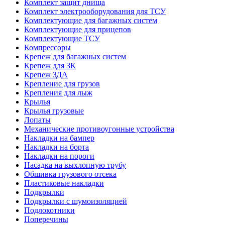
Комплект защит днища
Комплект электрооборудования для ТСУ
Комплектующие для багажных систем
Комплектующие для прицепов
Комплектующие ТСУ
Компрессоры
Крепеж для багажных систем
Крепеж для ЗК
Крепеж ЗДА
Крепление для грузов
Крепления для лыж
Крылья
Крылья грузовые
Лопаты
Механические противоугонные устройства
Накладки на бампер
Накладки на борта
Накладки на пороги
Насадка на выхлопную трубу
Обшивка грузового отсека
Пластиковые накладки
Подкрылки
Подкрылки с шумоизоляцией
Подлокотники
Поперечины