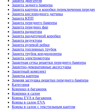
Защита двигателя
Защита заднего бампера
Защита картера и коробки переключения передач
Защита кислородного датчика
Защита КПП
Защита переднего бампера
Защита передних фар
Защита радиатора
Защита раздаточной коробки
Защита редуктора
Защита рулевой рейки
Защита топливных трубок
Защита трубок кондиционера
Защита электромотора
Защитная сетка решетки переднего бампера
Защитно-декоративные аксессуары
Защитный комплект
Защиты картера
Зимняя заглушка решетки переднего бампера
Категория
Коврики в багажник
Коврики в салон
Ковры EVA в багажник
Ковры в салон EVA
Ковры в салон с текстильным кантом