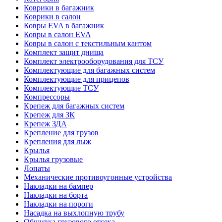
Коврики в багажник
Коврики в салон
Ковры EVA в багажник
Ковры в салон EVA
Ковры в салон с текстильным кантом
Комплект защит днища
Комплект электрооборудования для ТСУ
Комплектующие для багажных систем
Комплектующие для прицепов
Комплектующие ТСУ
Компрессоры
Крепеж для багажных систем
Крепеж для ЗК
Крепеж ЗДА
Крепление для грузов
Крепления для лыж
Крылья
Крылья грузовые
Лопаты
Механические противоугонные устройства
Накладки на бампер
Накладки на борта
Накладки на пороги
Насадка на выхлопную трубу
Обшивка грузового отсека