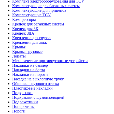
Комплект электрооборудования для ТСУ
Комплектующие для багажных систем
Комплектующие для прицепов
Комплектующие ТСУ
Компрессоры
Крепеж для багажных систем
Крепеж для ЗК
Крепеж ЗДА
Крепление для грузов
Крепления для лыж
Крылья
Крылья грузовые
Лопаты
Механические противоугонные устройства
Накладки на бампер
Накладки на борта
Накладки на пороги
Насадка на выхлопную трубу
Обшивка грузового отсека
Пластиковые накладки
Подкрылки
Подкрылки с шумоизоляцией
Подлокотники
Поперечины
Пороги