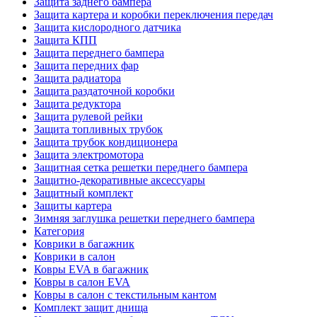
Защита заднего бампера
Защита картера и коробки переключения передач
Защита кислородного датчика
Защита КПП
Защита переднего бампера
Защита передних фар
Защита радиатора
Защита раздаточной коробки
Защита редуктора
Защита рулевой рейки
Защита топливных трубок
Защита трубок кондиционера
Защита электромотора
Защитная сетка решетки переднего бампера
Защитно-декоративные аксессуары
Защитный комплект
Защиты картера
Зимняя заглушка решетки переднего бампера
Категория
Коврики в багажник
Коврики в салон
Ковры EVA в багажник
Ковры в салон EVA
Ковры в салон с текстильным кантом
Комплект защит днища