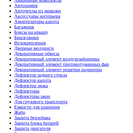
Аварийные комплекты
Автохимия
Авточехлы из экокожи
Аксессуары интерьера
Амортизаторы капота
Багажник
Боксы на крышу
Брызговики
Велокрепления
Дверные молдинги
Декоративные обвесы
Декоративный элемент воздухозаборника
Декоративный элемент противотуманных фар
Декоративный элемент решетки радиатора
Дефлектор заднего стекла
Дефлектор капота
Дефлектор люка
Дефлекторы
Дефлекторы окон
Для грузового транспорта
Емкости для хранения
Жабо
Защита бензобака
Защита блока батарей
Защита двигателя