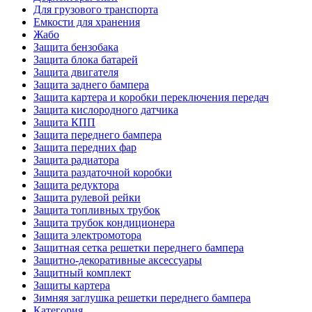
Для грузового транспорта
Емкости для хранения
Жабо
Защита бензобака
Защита блока батарей
Защита двигателя
Защита заднего бампера
Защита картера и коробки переключения передач
Защита кислородного датчика
Защита КПП
Защита переднего бампера
Защита передних фар
Защита радиатора
Защита раздаточной коробки
Защита редуктора
Защита рулевой рейки
Защита топливных трубок
Защита трубок кондиционера
Защита электромотора
Защитная сетка решетки переднего бампера
Защитно-декоративные аксессуары
Защитный комплект
Защиты картера
Зимняя заглушка решетки переднего бампера
Категория