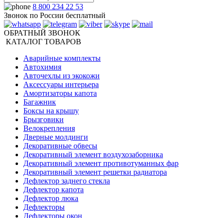
8 800 234 22 53
Звонок по России бесплатный
ОБРАТНЫЙ ЗВОНОК
КАТАЛОГ ТОВАРОВ
Аварийные комплекты
Автохимия
Авточехлы из экокожи
Аксессуары интерьера
Амортизаторы капота
Багажник
Боксы на крышу
Брызговики
Велокрепления
Дверные молдинги
Декоративные обвесы
Декоративный элемент воздухозаборника
Декоративный элемент противотуманных фар
Декоративный элемент решетки радиатора
Дефлектор заднего стекла
Дефлектор капота
Дефлектор люка
Дефлекторы
Дефлекторы окон