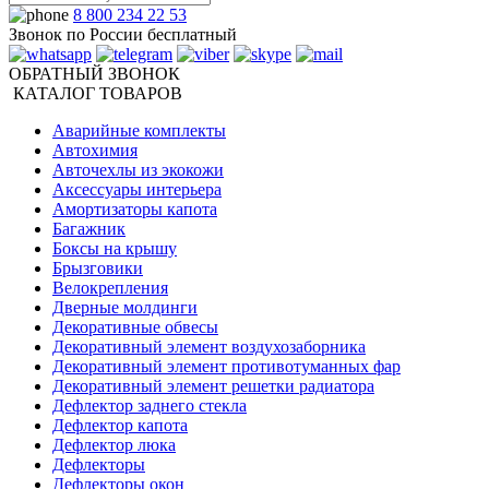
8 800 234 22 53
Звонок по России бесплатный
ОБРАТНЫЙ ЗВОНОК
КАТАЛОГ ТОВАРОВ
Аварийные комплекты
Автохимия
Авточехлы из экокожи
Аксессуары интерьера
Амортизаторы капота
Багажник
Боксы на крышу
Брызговики
Велокрепления
Дверные молдинги
Декоративные обвесы
Декоративный элемент воздухозаборника
Декоративный элемент противотуманных фар
Декоративный элемент решетки радиатора
Дефлектор заднего стекла
Дефлектор капота
Дефлектор люка
Дефлекторы
Дефлекторы окон