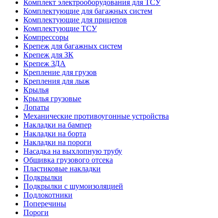
Комплект электрооборудования для ТСУ
Комплектующие для багажных систем
Комплектующие для прицепов
Комплектующие ТСУ
Компрессоры
Крепеж для багажных систем
Крепеж для ЗК
Крепеж ЗДА
Крепление для грузов
Крепления для лыж
Крылья
Крылья грузовые
Лопаты
Механические противоугонные устройства
Накладки на бампер
Накладки на борта
Накладки на пороги
Насадка на выхлопную трубу
Обшивка грузового отсека
Пластиковые накладки
Подкрылки
Подкрылки с шумоизоляцией
Подлокотники
Поперечины
Пороги