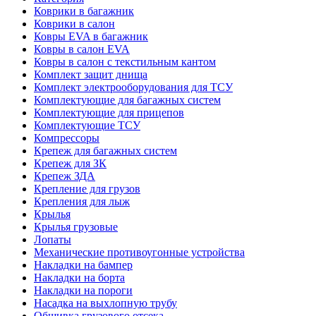
Коврики в багажник
Коврики в салон
Ковры EVA в багажник
Ковры в салон EVA
Ковры в салон с текстильным кантом
Комплект защит днища
Комплект электрооборудования для ТСУ
Комплектующие для багажных систем
Комплектующие для прицепов
Комплектующие ТСУ
Компрессоры
Крепеж для багажных систем
Крепеж для ЗК
Крепеж ЗДА
Крепление для грузов
Крепления для лыж
Крылья
Крылья грузовые
Лопаты
Механические противоугонные устройства
Накладки на бампер
Накладки на борта
Накладки на пороги
Насадка на выхлопную трубу
Обшивка грузового отсека