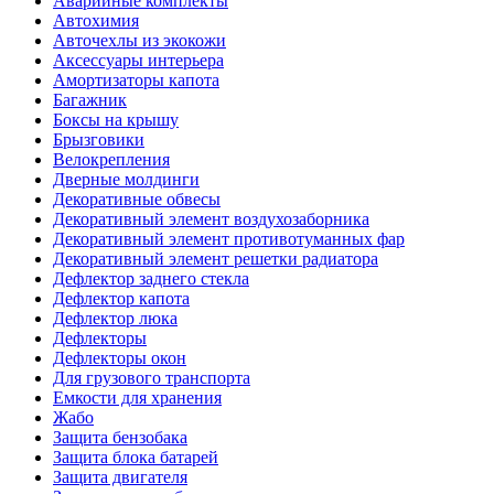
Аварийные комплекты
Автохимия
Авточехлы из экокожи
Аксессуары интерьера
Амортизаторы капота
Багажник
Боксы на крышу
Брызговики
Велокрепления
Дверные молдинги
Декоративные обвесы
Декоративный элемент воздухозаборника
Декоративный элемент противотуманных фар
Декоративный элемент решетки радиатора
Дефлектор заднего стекла
Дефлектор капота
Дефлектор люка
Дефлекторы
Дефлекторы окон
Для грузового транспорта
Емкости для хранения
Жабо
Защита бензобака
Защита блока батарей
Защита двигателя