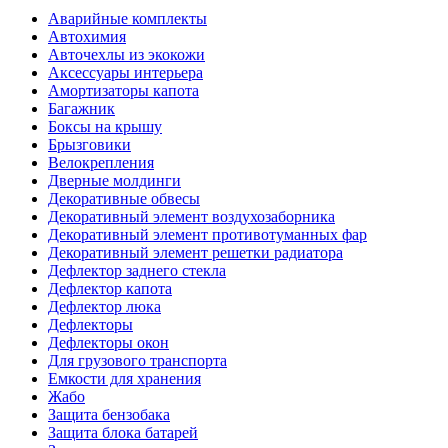
Аварийные комплекты
Автохимия
Авточехлы из экокожи
Аксессуары интерьера
Амортизаторы капота
Багажник
Боксы на крышу
Брызговики
Велокрепления
Дверные молдинги
Декоративные обвесы
Декоративный элемент воздухозаборника
Декоративный элемент противотуманных фар
Декоративный элемент решетки радиатора
Дефлектор заднего стекла
Дефлектор капота
Дефлектор люка
Дефлекторы
Дефлекторы окон
Для грузового транспорта
Емкости для хранения
Жабо
Защита бензобака
Защита блока батарей