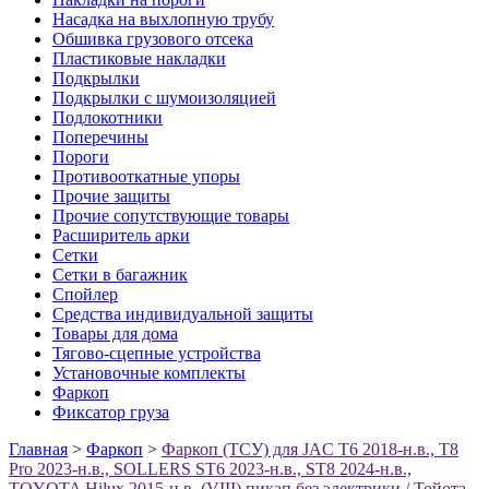
Насадка на выхлопную трубу
Обшивка грузового отсека
Пластиковые накладки
Подкрылки
Подкрылки с шумоизоляцией
Подлокотники
Поперечины
Пороги
Противооткатные упоры
Прочие защиты
Прочие сопутствующие товары
Расширитель арки
Сетки
Сетки в багажник
Спойлер
Средства индивидуальной защиты
Товары для дома
Тягово-сцепные устройства
Установочные комплекты
Фаркоп
Фиксатор груза
Главная
>
Фаркоп
>
Фаркоп (ТСУ) для JAC T6 2018-н.в., T8
Pro 2023-н.в., SOLLERS ST6 2023-н.в., ST8 2024-н.в.,
TOYOTA Hilux 2015-н.в. (VIII) пикап без электрики / Тойота