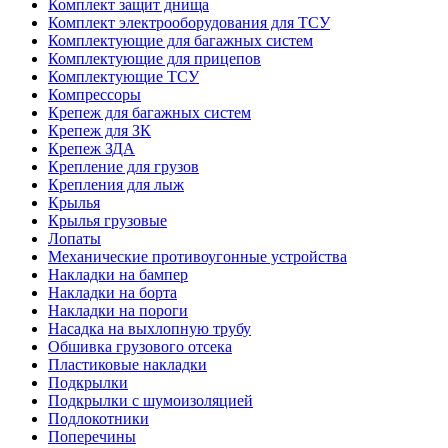
Комплект защит днища
Комплект электрооборудования для ТСУ
Комплектующие для багажных систем
Комплектующие для прицепов
Комплектующие ТСУ
Компрессоры
Крепеж для багажных систем
Крепеж для ЗК
Крепеж ЗДА
Крепление для грузов
Крепления для лыж
Крылья
Крылья грузовые
Лопаты
Механические противоугонные устройства
Накладки на бампер
Накладки на борта
Накладки на пороги
Насадка на выхлопную трубу
Обшивка грузового отсека
Пластиковые накладки
Подкрылки
Подкрылки с шумоизоляцией
Подлокотники
Поперечины