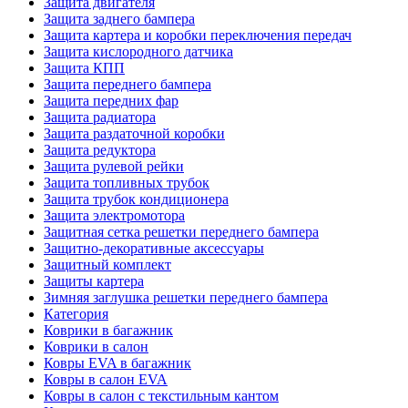
Защита двигателя
Защита заднего бампера
Защита картера и коробки переключения передач
Защита кислородного датчика
Защита КПП
Защита переднего бампера
Защита передних фар
Защита радиатора
Защита раздаточной коробки
Защита редуктора
Защита рулевой рейки
Защита топливных трубок
Защита трубок кондиционера
Защита электромотора
Защитная сетка решетки переднего бампера
Защитно-декоративные аксессуары
Защитный комплект
Защиты картера
Зимняя заглушка решетки переднего бампера
Категория
Коврики в багажник
Коврики в салон
Ковры EVA в багажник
Ковры в салон EVA
Ковры в салон с текстильным кантом