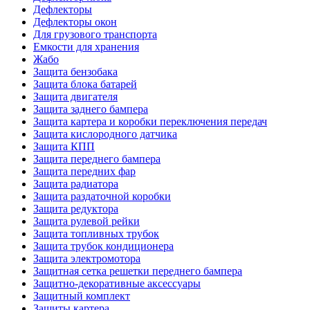
Дефлекторы
Дефлекторы окон
Для грузового транспорта
Емкости для хранения
Жабо
Защита бензобака
Защита блока батарей
Защита двигателя
Защита заднего бампера
Защита картера и коробки переключения передач
Защита кислородного датчика
Защита КПП
Защита переднего бампера
Защита передних фар
Защита радиатора
Защита раздаточной коробки
Защита редуктора
Защита рулевой рейки
Защита топливных трубок
Защита трубок кондиционера
Защита электромотора
Защитная сетка решетки переднего бампера
Защитно-декоративные аксессуары
Защитный комплект
Защиты картера