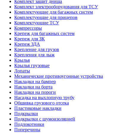
Комплект защит днища
Комплект электрооборудования для ТСУ
Комплектующие для багажных систем
Комплектующие для прицепов
Комплектующие ТСУ
Компрессоры
Крепеж для багажных систем
Крепеж для ЗК
Крепеж ЗДА
Крепление для грузов
Крепления для лыж
Крылья
Крылья грузовые
Лопаты
Механические противоугонные устройства
Накладки на бампер
Накладки на борта
Накладки на пороги
Насадка на выхлопную трубу
Обшивка грузового отсека
Пластиковые накладки
Подкрылки
Подкрылки с шумоизоляцией
Подлокотники
Поперечины