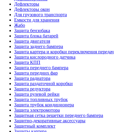
Дефлекторы
Дефлекторы окон
Для грузового транспорта
Емкости для хранения
Жабо
Защита бензобака
Защита блока батарей
Защита двигателя
Защита заднего бампера
Защита картера и коробки переключения передач
Защита кислородного датчика
Защита КПП
Защита переднего бампера
Защита передних фар
Защита радиатора
Защита раздаточной коробки
Защита редуктора
Защита рулевой рейки
Защита топливных трубок
Защита трубок кондиционера
Защита электромотора
Защитная сетка решетки переднего бампера
Защитно-декоративные аксессуары
Защитный комплект
Защиты картера