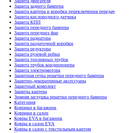
Защита двигателя
Защита заднего бампера
Защита картера и коробки переключения передач
Защита кислородного датчика
Защита КПП
Защита переднего бампера
Защита передних фар
Защита радиатора
Защита раздаточной коробки
Защита редуктора
Защита рулевой рейки
Защита топливных трубок
Защита трубок кондиционера
Защита электромотора
Защитная сетка решетки переднего бампера
Защитно-декоративные аксессуары
Защитный комплект
Защиты картера
Зимняя заглушка решетки переднего бампера
Категория
Коврики в багажник
Коврики в салон
Ковры EVA в багажник
Ковры в салон EVA
Ковры в салон с текстильным кантом