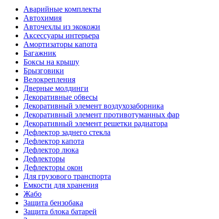
Аварийные комплекты
Автохимия
Авточехлы из экокожи
Аксессуары интерьера
Амортизаторы капота
Багажник
Боксы на крышу
Брызговики
Велокрепления
Дверные молдинги
Декоративные обвесы
Декоративный элемент воздухозаборника
Декоративный элемент противотуманных фар
Декоративный элемент решетки радиатора
Дефлектор заднего стекла
Дефлектор капота
Дефлектор люка
Дефлекторы
Дефлекторы окон
Для грузового транспорта
Емкости для хранения
Жабо
Защита бензобака
Защита блока батарей