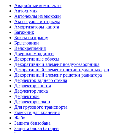
Аварийные комплекты
Автохимия
Авточехлы из экокожи
Аксессуары интерьера
Амортизаторы капота
Багажник
Боксы на крышу
Брызговики
Велокрепления
Дверные молдинги
Декоративные обвесы
Декоративный элемент воздухозаборника
Декоративный элемент противотуманных фар
Декоративный элемент решетки радиатора
Дефлектор заднего стекла
Дефлектор капота
Дефлектор люка
Дефлекторы
Дефлекторы окон
Для грузового транспорта
Емкости для хранения
Жабо
Защита бензобака
Защита блока батарей