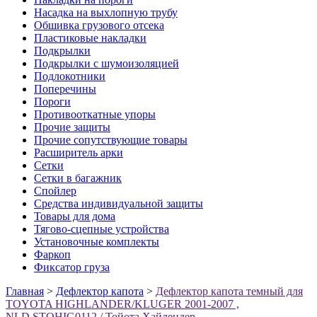
Насадка на выхлопную трубу
Обшивка грузового отсека
Пластиковые накладки
Подкрылки
Подкрылки с шумоизоляцией
Подлокотники
Поперечины
Пороги
Противооткатные упоры
Прочие защиты
Прочие сопутствующие товары
Расширитель арки
Сетки
Сетки в багажник
Спойлер
Средства индивидуальной защиты
Товары для дома
Тягово-сцепные устройства
Установочные комплекты
Фаркоп
Фиксатор груза
Главная
>
Дефлектор капота
>
Дефлектор капота темный для
TOYOTA HIGHLANDER/KLUGER 2001-2007 ,
NLD.STOHIG0112 / Тойота Хайлендер