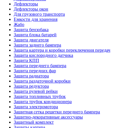
Дефлекторы
Дефлекторы окон
Для грузового транспорта
Емкости для хранения
Жабо
Защита бензобака
Защита блока батарей
Защита двигателя
Защита заднего бампера
Защита картера и коробки переключения передач
Защита кислородного датчика
Защита КПП
Защита переднего бампера
Защита передних фар
Защита радиатора
Защита раздаточной коробки
Защита редуктора
Защита рулевой рейки
Защита топливных трубок
Защита трубок кондиционера
Защита электромотора
Защитная сетка решетки переднего бампера
Защитно-декоративные аксессуары
Защитный комплект
Защиты картера