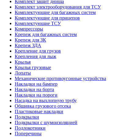
Комплект защит днища
Комплект электрооборудования для ТСУ
Комплектующие для багажных систем
Комплектующие для прицепов
Комплектующие ТСУ
Компрессоры
Крепеж для багажных систем
Крепеж для ЗК
Крепеж ЗДА
Крепление для грузов
Крепления для лыж
Крылья
Крылья грузовые
Лопаты
Механические противоугонные устройства
Накладки на бампер
Накладки на борта
Накладки на пороги
Насадка на выхлопную трубу
Обшивка грузового отсека
Пластиковые накладки
Подкрылки
Подкрылки с шумоизоляцией
Подлокотники
Поперечины