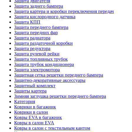
Защита двигателя
Защита заднего бампера
Защита картера и коробки переключения передач
Защита кислородного датчика
Защита КПП
Защита переднего бампера
Защита передних фар
Защита радиатора
Защита раздаточной коробки
Защита редуктора
Защита рулевой рейки
Защита топливных трубок
Защита трубок кондиционера
Защита электромотора
Защитная сетка решетки переднего бампера
Защитно-декоративные аксессуары
Защитный комплект
Защиты картера
Зимняя заглушка решетки переднего бампера
Категория
Коврики в багажник
Коврики в салон
Ковры EVA в багажник
Ковры в салон EVA
Ковры в салон с текстильным кантом