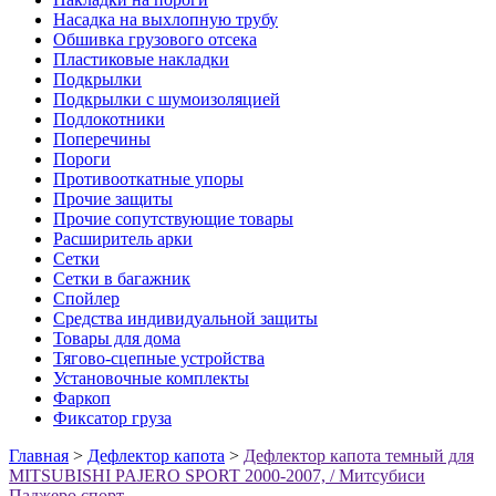
Насадка на выхлопную трубу
Обшивка грузового отсека
Пластиковые накладки
Подкрылки
Подкрылки с шумоизоляцией
Подлокотники
Поперечины
Пороги
Противооткатные упоры
Прочие защиты
Прочие сопутствующие товары
Расширитель арки
Сетки
Сетки в багажник
Спойлер
Средства индивидуальной защиты
Товары для дома
Тягово-сцепные устройства
Установочные комплекты
Фаркоп
Фиксатор груза
Главная
>
Дефлектор капота
>
Дефлектор капота темный для
MITSUBISHI PAJERO SPORT 2000-2007, / Митсубиси
Паджеро спорт