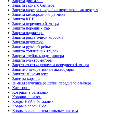
Защита двигателя
Защита заднего бампера
Защита картера и коробки переключения передач
Защита кислородного датчика
Защита КПП
Защита переднего бампера
Защита передних фар
Защита радиатора
Защита раздаточной коробки
Защита редуктора
Защита рулевой рейки
Защита топливных трубок
Защита трубок кондиционера
Защита электромотора
Защитная сетка решетки переднего бампера
Защитно-декоративные аксессуары
Защитный комплект
Защиты картера
Зимняя заглушка решетки переднего бампера
Категория
Коврики в багажник
Коврики в салон
Ковры EVA в багажник
Ковры в салон EVA
Ковры в салон с текстильным кантом