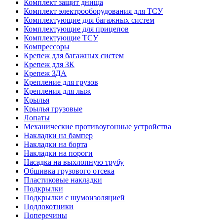
Комплект защит днища
Комплект электрооборудования для ТСУ
Комплектующие для багажных систем
Комплектующие для прицепов
Комплектующие ТСУ
Компрессоры
Крепеж для багажных систем
Крепеж для ЗК
Крепеж ЗДА
Крепление для грузов
Крепления для лыж
Крылья
Крылья грузовые
Лопаты
Механические противоугонные устройства
Накладки на бампер
Накладки на борта
Накладки на пороги
Насадка на выхлопную трубу
Обшивка грузового отсека
Пластиковые накладки
Подкрылки
Подкрылки с шумоизоляцией
Подлокотники
Поперечины