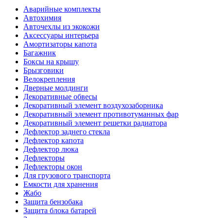
Аварийные комплекты
Автохимия
Авточехлы из экокожи
Аксессуары интерьера
Амортизаторы капота
Багажник
Боксы на крышу
Брызговики
Велокрепления
Дверные молдинги
Декоративные обвесы
Декоративный элемент воздухозаборника
Декоративный элемент противотуманных фар
Декоративный элемент решетки радиатора
Дефлектор заднего стекла
Дефлектор капота
Дефлектор люка
Дефлекторы
Дефлекторы окон
Для грузового транспорта
Емкости для хранения
Жабо
Защита бензобака
Защита блока батарей