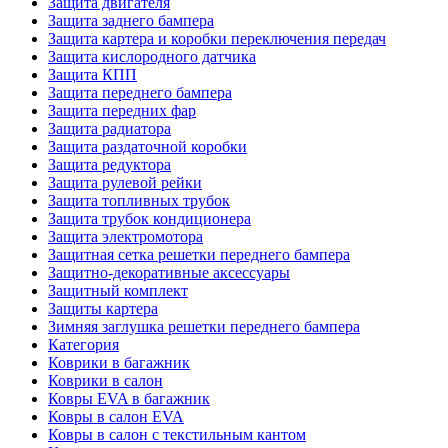
Защита двигателя
Защита заднего бампера
Защита картера и коробки переключения передач
Защита кислородного датчика
Защита КПП
Защита переднего бампера
Защита передних фар
Защита радиатора
Защита раздаточной коробки
Защита редуктора
Защита рулевой рейки
Защита топливных трубок
Защита трубок кондиционера
Защита электромотора
Защитная сетка решетки переднего бампера
Защитно-декоративные аксессуары
Защитный комплект
Защиты картера
Зимняя заглушка решетки переднего бампера
Категория
Коврики в багажник
Коврики в салон
Ковры EVA в багажник
Ковры в салон EVA
Ковры в салон с текстильным кантом