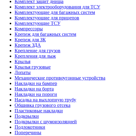
Комплект защит днища
Комплект электрооборудования для ТСУ
Комплектующие для багажных систем
Комплектующие для прицепов
Комплектующие ТСУ
Компрессоры
Крепеж для багажных систем
Крепеж для ЗК
Крепеж ЗДА
Крепление для грузов
Крепления для лыж
Крылья
Крылья грузовые
Лопаты
Механические противоугонные устройства
Накладки на бампер
Накладки на борта
Накладки на пороги
Насадка на выхлопную трубу
Обшивка грузового отсека
Пластиковые накладки
Подкрылки
Подкрылки с шумоизоляцией
Подлокотники
Поперечины