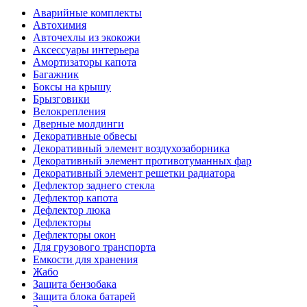
Аварийные комплекты
Автохимия
Авточехлы из экокожи
Аксессуары интерьера
Амортизаторы капота
Багажник
Боксы на крышу
Брызговики
Велокрепления
Дверные молдинги
Декоративные обвесы
Декоративный элемент воздухозаборника
Декоративный элемент противотуманных фар
Декоративный элемент решетки радиатора
Дефлектор заднего стекла
Дефлектор капота
Дефлектор люка
Дефлекторы
Дефлекторы окон
Для грузового транспорта
Емкости для хранения
Жабо
Защита бензобака
Защита блока батарей