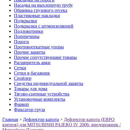
Насадка на выхлопную трубу
Обшивка грузового отсека
Пластиковые накладки
Подкрылки
Подкрылки с шумоизоляцией
Подлокотники
Поперечины
Пороги
Противооткатные упоры
Прочие защиты
Прочие сопутствующие товары
Расширитель арки
Сетки
Сетки в багажник
Спойлер
Средства индивидуальной защиты
Товары для дома
Тягово-сцепные устройства
Установочные комплекты
Фаркоп
Фиксатор груза
Главная
>
Дефлектор капота
>
Дефлектор капота (ЕВРО
крепеж) для MITSUBISHI PAJERO IV 2006- внедорожник /
Митсубиси Паджеро