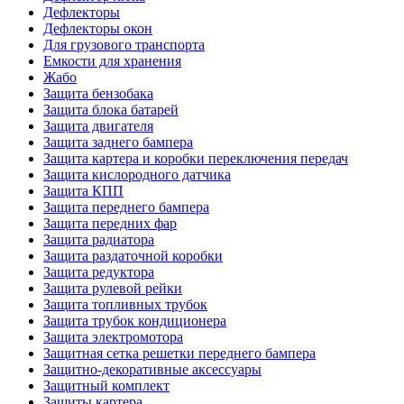
Дефлекторы
Дефлекторы окон
Для грузового транспорта
Емкости для хранения
Жабо
Защита бензобака
Защита блока батарей
Защита двигателя
Защита заднего бампера
Защита картера и коробки переключения передач
Защита кислородного датчика
Защита КПП
Защита переднего бампера
Защита передних фар
Защита радиатора
Защита раздаточной коробки
Защита редуктора
Защита рулевой рейки
Защита топливных трубок
Защита трубок кондиционера
Защита электромотора
Защитная сетка решетки переднего бампера
Защитно-декоративные аксессуары
Защитный комплект
Защиты картера