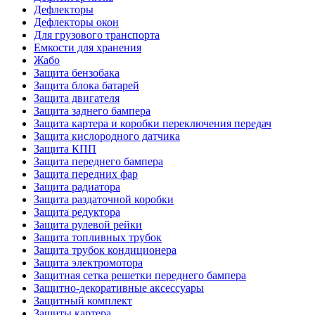
Дефлекторы
Дефлекторы окон
Для грузового транспорта
Емкости для хранения
Жабо
Защита бензобака
Защита блока батарей
Защита двигателя
Защита заднего бампера
Защита картера и коробки переключения передач
Защита кислородного датчика
Защита КПП
Защита переднего бампера
Защита передних фар
Защита радиатора
Защита раздаточной коробки
Защита редуктора
Защита рулевой рейки
Защита топливных трубок
Защита трубок кондиционера
Защита электромотора
Защитная сетка решетки переднего бампера
Защитно-декоративные аксессуары
Защитный комплект
Защиты картера