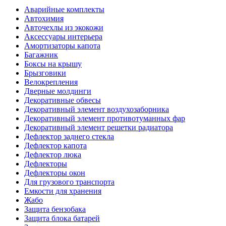
Аварийные комплекты
Автохимия
Авточехлы из экокожи
Аксессуары интерьера
Амортизаторы капота
Багажник
Боксы на крышу
Брызговики
Велокрепления
Дверные молдинги
Декоративные обвесы
Декоративный элемент воздухозаборника
Декоративный элемент противотуманных фар
Декоративный элемент решетки радиатора
Дефлектор заднего стекла
Дефлектор капота
Дефлектор люка
Дефлекторы
Дефлекторы окон
Для грузового транспорта
Емкости для хранения
Жабо
Защита бензобака
Защита блока батарей