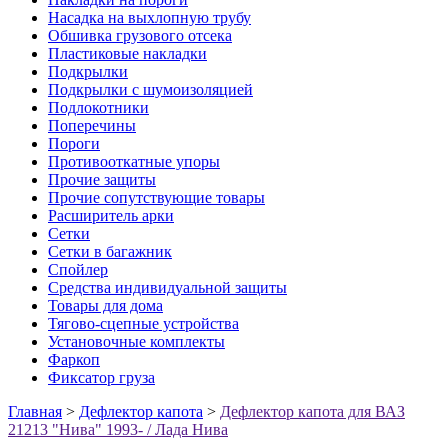
Насадка на выхлопную трубу
Обшивка грузового отсека
Пластиковые накладки
Подкрылки
Подкрылки с шумоизоляцией
Подлокотники
Поперечины
Пороги
Противооткатные упоры
Прочие защиты
Прочие сопутствующие товары
Расширитель арки
Сетки
Сетки в багажник
Спойлер
Средства индивидуальной защиты
Товары для дома
Тягово-сцепные устройства
Установочные комплекты
Фаркоп
Фиксатор груза
Главная
>
Дефлектор капота
>
Дефлектор капота для ВАЗ
21213 "Нива" 1993- / Лада Нива