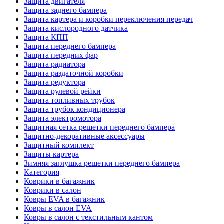
Защита двигателя
Защита заднего бампера
Защита картера и коробки переключения передач
Защита кислородного датчика
Защита КПП
Защита переднего бампера
Защита передних фар
Защита радиатора
Защита раздаточной коробки
Защита редуктора
Защита рулевой рейки
Защита топливных трубок
Защита трубок кондиционера
Защита электромотора
Защитная сетка решетки переднего бампера
Защитно-декоративные аксессуары
Защитный комплект
Защиты картера
Зимняя заглушка решетки переднего бампера
Категория
Коврики в багажник
Коврики в салон
Ковры EVA в багажник
Ковры в салон EVA
Ковры в салон с текстильным кантом