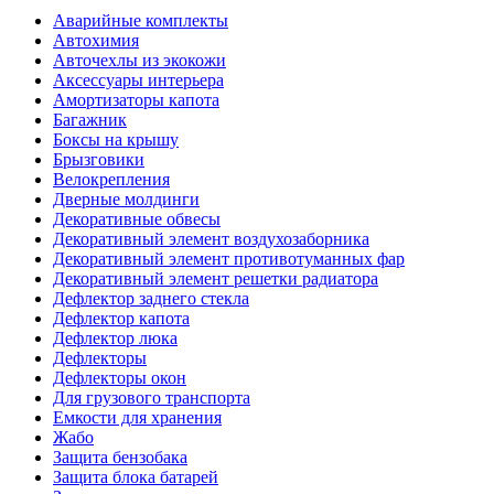
Аварийные комплекты
Автохимия
Авточехлы из экокожи
Аксессуары интерьера
Амортизаторы капота
Багажник
Боксы на крышу
Брызговики
Велокрепления
Дверные молдинги
Декоративные обвесы
Декоративный элемент воздухозаборника
Декоративный элемент противотуманных фар
Декоративный элемент решетки радиатора
Дефлектор заднего стекла
Дефлектор капота
Дефлектор люка
Дефлекторы
Дефлекторы окон
Для грузового транспорта
Емкости для хранения
Жабо
Защита бензобака
Защита блока батарей