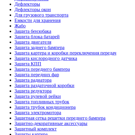
Дефлекторы
Дефлекторы окон
Для грузового транспорта
Емкости для хранения
Жабо
Защита бензобака
Защита блока батарей
Защита двигателя
Защита заднего бампера
Защита картера и коробки переключения передач
Защита кислородного датчика
Защита КПП
Защита переднего бампера
Защита передних фар
Защита радиатора
Защита раздаточной коробки
Защита редуктора
Защита рулевой рейки
Защита топливных трубок
Защита трубок кондиционера
Защита электромотора
Защитная сетка решетки переднего бампера
Защитно-декоративные аксессуары
Защитный комплект
Защиты картера