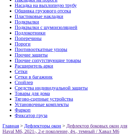
Насадка на выхлопную трубу
Обшивка грузового отсека
Пластиковые накладки
Подкрылки
Подкрылки с шумоизоляцией
Подлокотники
Поперечины
Пороги
Противооткатные упоры
Прочие защиты
Прочие сопутствующие товары
Расширитель арки
Сетки
Сетки в багажник
Спойлер
Средства индивидуальной защиты
Товары для дома
Тягово-сцепные устройства
Установочные комплекты
Фаркоп
Фиксатор груза
Главная
>
Дефлекторы окон
>
Дефлектор боковых окон для
Haval M6, 2021-, 2-е поколение, 4ч., темный / Хавал М6