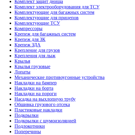
Комплект защит днища
Комплект электрооборудования для ТСУ
Комплектующие для багажных систем
Комплектующие для прицепов
Комплектующие ТСУ
Компрессоры
Крепеж для багажных систем
Крепеж для ЗК
Крепеж ЗДА
Крепление для грузов
Крепления для лыж
Крылья
Крылья грузовые
Лопаты
Механические противоугонные устройства
Накладки на бампер
Накладки на борта
Накладки на пороги
Насадка на выхлопную трубу
Обшивка грузового отсека
Пластиковые накладки
Подкрылки
Подкрылки с шумоизоляцией
Подлокотники
Поперечины