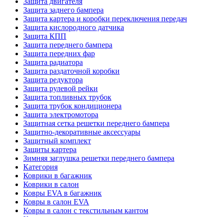
Защита двигателя
Защита заднего бампера
Защита картера и коробки переключения передач
Защита кислородного датчика
Защита КПП
Защита переднего бампера
Защита передних фар
Защита радиатора
Защита раздаточной коробки
Защита редуктора
Защита рулевой рейки
Защита топливных трубок
Защита трубок кондиционера
Защита электромотора
Защитная сетка решетки переднего бампера
Защитно-декоративные аксессуары
Защитный комплект
Защиты картера
Зимняя заглушка решетки переднего бампера
Категория
Коврики в багажник
Коврики в салон
Ковры EVA в багажник
Ковры в салон EVA
Ковры в салон с текстильным кантом