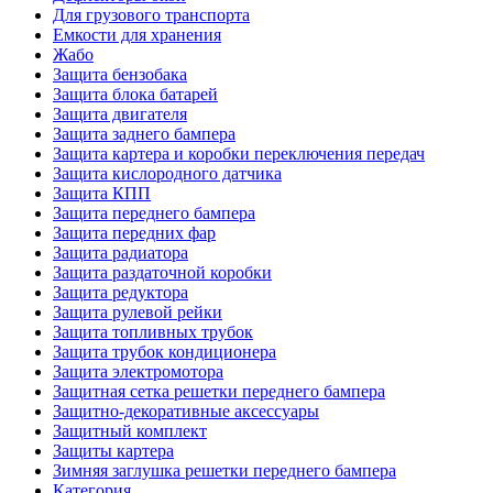
Для грузового транспорта
Емкости для хранения
Жабо
Защита бензобака
Защита блока батарей
Защита двигателя
Защита заднего бампера
Защита картера и коробки переключения передач
Защита кислородного датчика
Защита КПП
Защита переднего бампера
Защита передних фар
Защита радиатора
Защита раздаточной коробки
Защита редуктора
Защита рулевой рейки
Защита топливных трубок
Защита трубок кондиционера
Защита электромотора
Защитная сетка решетки переднего бампера
Защитно-декоративные аксессуары
Защитный комплект
Защиты картера
Зимняя заглушка решетки переднего бампера
Категория