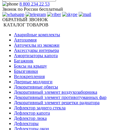
8 800 234 22 53
Звонок по России бесплатный
ОБРАТНЫЙ ЗВОНОК
КАТАЛОГ ТОВАРОВ
Аварийные комплекты
Автохимия
Авточехлы из экокожи
Аксессуары интерьера
Амортизаторы капота
Багажник
Боксы на крышу
Брызговики
Велокрепления
Дверные молдинги
Декоративные обвесы
Декоративный элемент воздухозаборника
Декоративный элемент противотуманных фар
Декоративный элемент решетки радиатора
Дефлектор заднего стекла
Дефлектор капота
Дефлектор люка
Дефлекторы
Дефлекторы окон