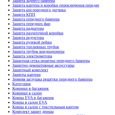
Защита заднего бампера
Защита картера и коробки переключения передач
Защита кислородного датчика
Защита КПП
Защита переднего бампера
Защита передних фар
Защита радиатора
Защита раздаточной коробки
Защита редуктора
Защита рулевой рейки
Защита топливных трубок
Защита трубок кондиционера
Защита электромотора
Защитная сетка решетки переднего бампера
Защитно-декоративные аксессуары
Защитный комплект
Защиты картера
Зимняя заглушка решетки переднего бампера
Категория
Коврики в багажник
Коврики в салон
Ковры EVA в багажник
Ковры в салон EVA
Ковры в салон с текстильным кантом
Комплект защит днища