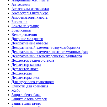
Аварийные комплекты
Автохимия
Авточехлы из экокожи
Аксессуары интерьера
Амортизаторы капота
Багажник
Боксы на крышу
Брызговики
Велокрепления
Дверные молдинги
Декоративные обвесы
Декоративный элемент воздухозаборника
Декоративный элемент противотуманных фар
Декоративный элемент решетки радиатора
Дефлектор заднего стекла
Дефлектор капота
Дефлектор люка
Дефлекторы
Дефлекторы окон
Для грузового транспорта
Емкости для хранения
Жабо
Защита бензобака
Защита блока батарей
Защита двигателя