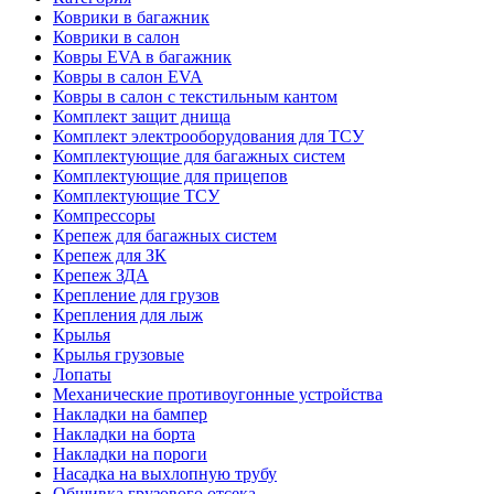
Коврики в багажник
Коврики в салон
Ковры EVA в багажник
Ковры в салон EVA
Ковры в салон с текстильным кантом
Комплект защит днища
Комплект электрооборудования для ТСУ
Комплектующие для багажных систем
Комплектующие для прицепов
Комплектующие ТСУ
Компрессоры
Крепеж для багажных систем
Крепеж для ЗК
Крепеж ЗДА
Крепление для грузов
Крепления для лыж
Крылья
Крылья грузовые
Лопаты
Механические противоугонные устройства
Накладки на бампер
Накладки на борта
Накладки на пороги
Насадка на выхлопную трубу
Обшивка грузового отсека