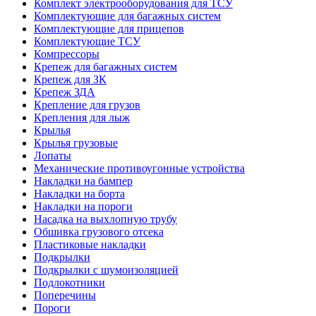
Комплект электрооборудования для ТСУ
Комплектующие для багажных систем
Комплектующие для прицепов
Комплектующие ТСУ
Компрессоры
Крепеж для багажных систем
Крепеж для ЗК
Крепеж ЗДА
Крепление для грузов
Крепления для лыж
Крылья
Крылья грузовые
Лопаты
Механические противоугонные устройства
Накладки на бампер
Накладки на борта
Накладки на пороги
Насадка на выхлопную трубу
Обшивка грузового отсека
Пластиковые накладки
Подкрылки
Подкрылки с шумоизоляцией
Подлокотники
Поперечины
Пороги