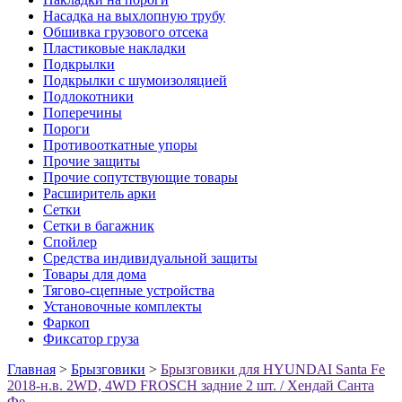
Насадка на выхлопную трубу
Обшивка грузового отсека
Пластиковые накладки
Подкрылки
Подкрылки с шумоизоляцией
Подлокотники
Поперечины
Пороги
Противооткатные упоры
Прочие защиты
Прочие сопутствующие товары
Расширитель арки
Сетки
Сетки в багажник
Спойлер
Средства индивидуальной защиты
Товары для дома
Тягово-сцепные устройства
Установочные комплекты
Фаркоп
Фиксатор груза
Главная
>
Брызговики
>
Брызговики для HYUNDAI Santa Fe
2018-н.в. 2WD, 4WD FROSCH задние 2 шт. / Хендай Санта
Фе