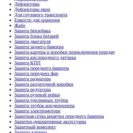
Дефлекторы
Дефлекторы окон
Для грузового транспорта
Емкости для хранения
Жабо
Защита бензобака
Защита блока батарей
Защита двигателя
Защита заднего бампера
Защита картера и коробки переключения передач
Защита кислородного датчика
Защита КПП
Защита переднего бампера
Защита передних фар
Защита радиатора
Защита раздаточной коробки
Защита редуктора
Защита рулевой рейки
Защита топливных трубок
Защита трубок кондиционера
Защита электромотора
Защитная сетка решетки переднего бампера
Защитно-декоративные аксессуары
Защитный комплект
Защиты картера