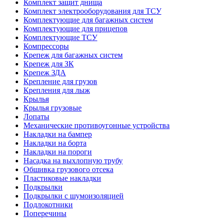
Комплект защит днища
Комплект электрооборудования для ТСУ
Комплектующие для багажных систем
Комплектующие для прицепов
Комплектующие ТСУ
Компрессоры
Крепеж для багажных систем
Крепеж для ЗК
Крепеж ЗДА
Крепление для грузов
Крепления для лыж
Крылья
Крылья грузовые
Лопаты
Механические противоугонные устройства
Накладки на бампер
Накладки на борта
Накладки на пороги
Насадка на выхлопную трубу
Обшивка грузового отсека
Пластиковые накладки
Подкрылки
Подкрылки с шумоизоляцией
Подлокотники
Поперечины