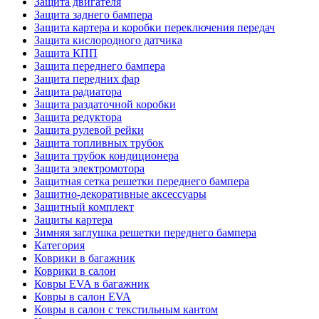
Защита двигателя
Защита заднего бампера
Защита картера и коробки переключения передач
Защита кислородного датчика
Защита КПП
Защита переднего бампера
Защита передних фар
Защита радиатора
Защита раздаточной коробки
Защита редуктора
Защита рулевой рейки
Защита топливных трубок
Защита трубок кондиционера
Защита электромотора
Защитная сетка решетки переднего бампера
Защитно-декоративные аксессуары
Защитный комплект
Защиты картера
Зимняя заглушка решетки переднего бампера
Категория
Коврики в багажник
Коврики в салон
Ковры EVA в багажник
Ковры в салон EVA
Ковры в салон с текстильным кантом