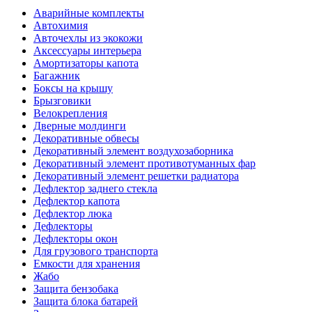
Аварийные комплекты
Автохимия
Авточехлы из экокожи
Аксессуары интерьера
Амортизаторы капота
Багажник
Боксы на крышу
Брызговики
Велокрепления
Дверные молдинги
Декоративные обвесы
Декоративный элемент воздухозаборника
Декоративный элемент противотуманных фар
Декоративный элемент решетки радиатора
Дефлектор заднего стекла
Дефлектор капота
Дефлектор люка
Дефлекторы
Дефлекторы окон
Для грузового транспорта
Емкости для хранения
Жабо
Защита бензобака
Защита блока батарей