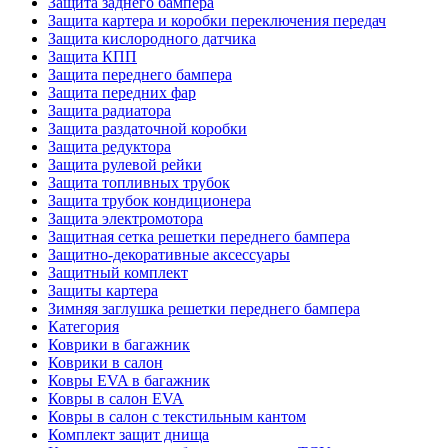
Защита заднего бампера
Защита картера и коробки переключения передач
Защита кислородного датчика
Защита КПП
Защита переднего бампера
Защита передних фар
Защита радиатора
Защита раздаточной коробки
Защита редуктора
Защита рулевой рейки
Защита топливных трубок
Защита трубок кондиционера
Защита электромотора
Защитная сетка решетки переднего бампера
Защитно-декоративные аксессуары
Защитный комплект
Защиты картера
Зимняя заглушка решетки переднего бампера
Категория
Коврики в багажник
Коврики в салон
Ковры EVA в багажник
Ковры в салон EVA
Ковры в салон с текстильным кантом
Комплект защит днища