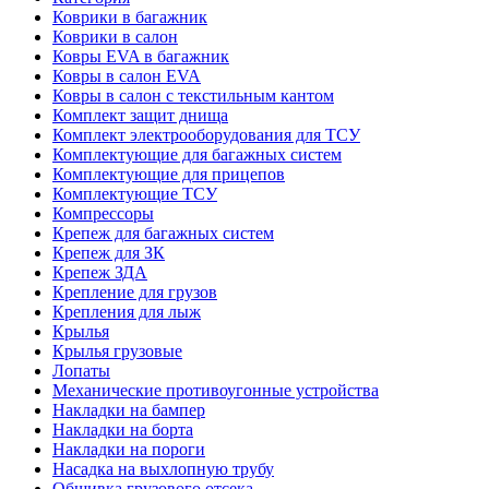
Коврики в багажник
Коврики в салон
Ковры EVA в багажник
Ковры в салон EVA
Ковры в салон с текстильным кантом
Комплект защит днища
Комплект электрооборудования для ТСУ
Комплектующие для багажных систем
Комплектующие для прицепов
Комплектующие ТСУ
Компрессоры
Крепеж для багажных систем
Крепеж для ЗК
Крепеж ЗДА
Крепление для грузов
Крепления для лыж
Крылья
Крылья грузовые
Лопаты
Механические противоугонные устройства
Накладки на бампер
Накладки на борта
Накладки на пороги
Насадка на выхлопную трубу
Обшивка грузового отсека