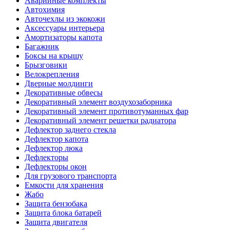
Аварийные комплекты
Автохимия
Авточехлы из экокожи
Аксессуары интерьера
Амортизаторы капота
Багажник
Боксы на крышу
Брызговики
Велокрепления
Дверные молдинги
Декоративные обвесы
Декоративный элемент воздухозаборника
Декоративный элемент противотуманных фар
Декоративный элемент решетки радиатора
Дефлектор заднего стекла
Дефлектор капота
Дефлектор люка
Дефлекторы
Дефлекторы окон
Для грузового транспорта
Емкости для хранения
Жабо
Защита бензобака
Защита блока батарей
Защита двигателя