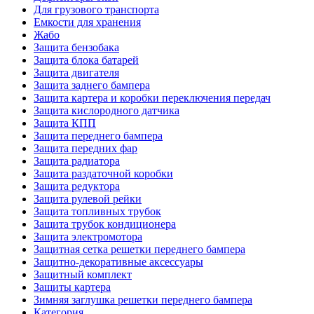
Для грузового транспорта
Емкости для хранения
Жабо
Защита бензобака
Защита блока батарей
Защита двигателя
Защита заднего бампера
Защита картера и коробки переключения передач
Защита кислородного датчика
Защита КПП
Защита переднего бампера
Защита передних фар
Защита радиатора
Защита раздаточной коробки
Защита редуктора
Защита рулевой рейки
Защита топливных трубок
Защита трубок кондиционера
Защита электромотора
Защитная сетка решетки переднего бампера
Защитно-декоративные аксессуары
Защитный комплект
Защиты картера
Зимняя заглушка решетки переднего бампера
Категория