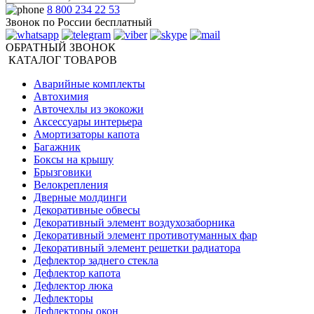
8 800 234 22 53
Звонок по России бесплатный
ОБРАТНЫЙ ЗВОНОК
КАТАЛОГ ТОВАРОВ
Аварийные комплекты
Автохимия
Авточехлы из экокожи
Аксессуары интерьера
Амортизаторы капота
Багажник
Боксы на крышу
Брызговики
Велокрепления
Дверные молдинги
Декоративные обвесы
Декоративный элемент воздухозаборника
Декоративный элемент противотуманных фар
Декоративный элемент решетки радиатора
Дефлектор заднего стекла
Дефлектор капота
Дефлектор люка
Дефлекторы
Дефлекторы окон