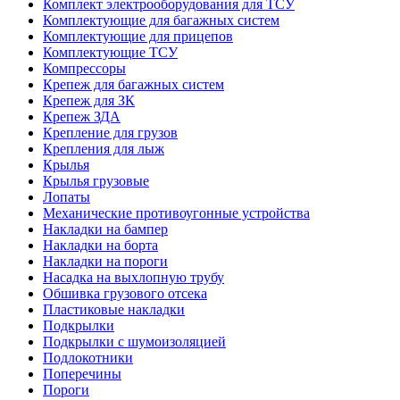
Комплект электрооборудования для ТСУ
Комплектующие для багажных систем
Комплектующие для прицепов
Комплектующие ТСУ
Компрессоры
Крепеж для багажных систем
Крепеж для ЗК
Крепеж ЗДА
Крепление для грузов
Крепления для лыж
Крылья
Крылья грузовые
Лопаты
Механические противоугонные устройства
Накладки на бампер
Накладки на борта
Накладки на пороги
Насадка на выхлопную трубу
Обшивка грузового отсека
Пластиковые накладки
Подкрылки
Подкрылки с шумоизоляцией
Подлокотники
Поперечины
Пороги